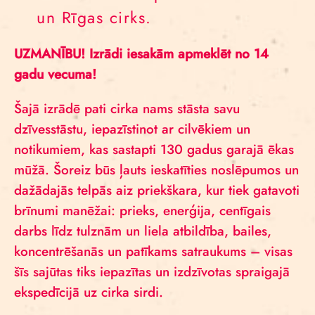
un Rīgas cirks.
UZMANĪBU! Izrādi iesakām apmeklēt no 14
gadu vecuma!
Šajā izrādē pati cirka nams stāsta savu
dzīvesstāstu, iepazīstinot ar cilvēkiem un
notikumiem, kas sastapti 130 gadus garajā ēkas
mūžā. Šoreiz būs ļauts ieskatīties noslēpumos un
dažādajās telpās aiz priekškara, kur tiek gatavoti
brīnumi manēžai: prieks, enerģija, centīgais
darbs līdz tulznām un liela atbildība, bailes,
koncentrēšanās un patīkams satraukums – visas
šīs sajūtas tiks iepazītas un izdzīvotas spraigajā
ekspedīcijā uz cirka sirdi.