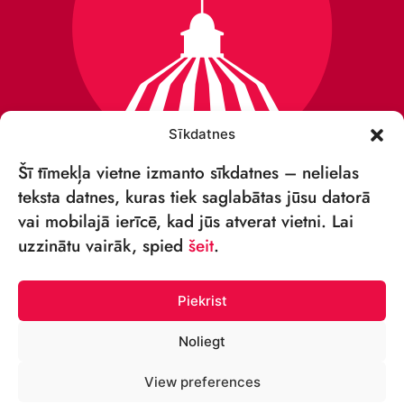
Sīkdatnes
Šī tīmekļa vietne izmanto sīkdatnes – nelielas
teksta datnes, kuras tiek saglabātas jūsu datorā
vai mobilajā ierīcē, kad jūs atverat vietni. Lai
VSIA „RĪGAS CIRKS”
uzzinātu vairāk, spied
šeit
.
Merķeļa iela 4,
Rīga, LV-1050, Latvija
Piekrist
Reģ. Nr.: 40003027789
Noliegt
TĀLRUNIS:
View preferences
+371 67213479