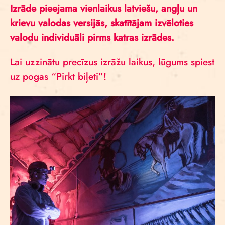
Izrāde pieejama vienlaikus latviešu, angļu un
krievu valodas versijās, skatītājam izvēloties
valodu individuāli pirms katras izrādes.
Lai uzzinātu precīzus izrāžu laikus, lūgums spiest
uz pogas “Pirkt biļeti”!