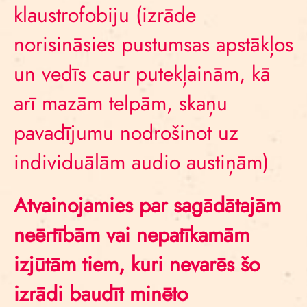
klaustrofobiju (izrāde
norisināsies pustumsas apstākļos
un vedīs caur putekļainām, kā
arī mazām telpām, skaņu
pavadījumu nodrošinot uz
individuālām audio austiņām)
Atvainojamies par sagādātajām
neērtībām vai nepatīkamām
izjūtām tiem, kuri nevarēs šo
izrādi baudīt minēto