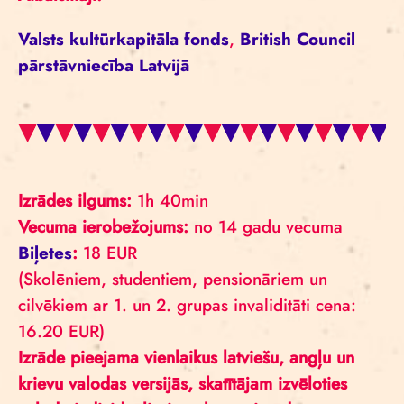
Valsts kultūrkapitāla fonds
,
British Council
pārstāvniecība Latvijā
Izrādes ilgums:
1h 40min
Vecuma ierobežojums:
no 14 gadu vecuma
Biļetes
:
18 EUR
(Skolēniem, studentiem, pensionāriem un
cilvēkiem ar 1. un 2. grupas invaliditāti cena:
16.20 EUR)
Izrāde pieejama vienlaikus latviešu, angļu un
krievu valodas versijās, skatītājam izvēloties