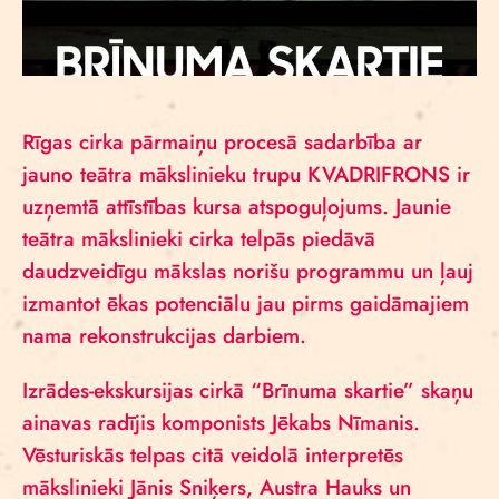
Rīgas cirka pārmaiņu procesā sadarbība ar
jauno teātra mākslinieku trupu KVADRIFRONS ir
uzņemtā attīstības kursa atspoguļojums. Jaunie
teātra mākslinieki cirka telpās piedāvā
daudzveidīgu mākslas norišu programmu un ļauj
izmantot ēkas potenciālu jau pirms gaidāmajiem
nama rekonstrukcijas darbiem.
Izrādes-ekskursijas cirkā “Brīnuma skartie” skaņu
ainavas radījis komponists Jēkabs Nīmanis.
Vēsturiskās telpas citā veidolā interpretēs
mākslinieki Jānis Sniķers, Austra Hauks un