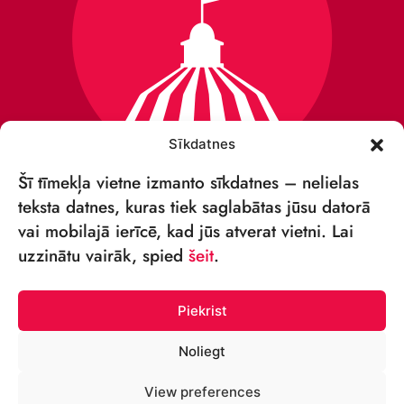
Sīkdatnes
Šī tīmekļa vietne izmanto sīkdatnes – nelielas
teksta datnes, kuras tiek saglabātas jūsu datorā
vai mobilajā ierīcē, kad jūs atverat vietni. Lai
VSIA „RĪGAS CIRKS”
uzzinātu vairāk, spied
šeit
.
Merķeļa iela 4,
Rīga, LV-1050, Latvija
Piekrist
Reģ. Nr.: 40003027789
Noliegt
TĀLRUNIS:
View preferences