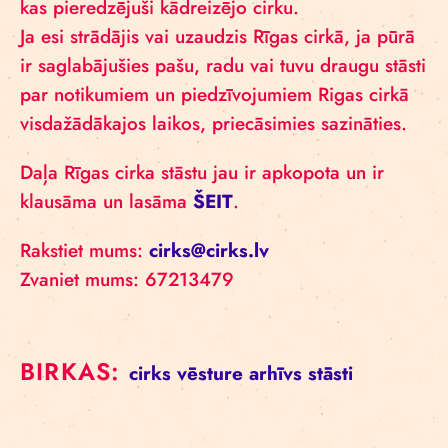
kas pieredzējuši kādreizējo cirku.
Ja esi strādājis vai uzaudzis Rīgas cirkā, ja pūrā
ir saglabājušies pašu, radu vai tuvu draugu stāsti
par notikumiem un piedzīvojumiem Rigas cirkā
visdažādākajos laikos, priecāsimies sazināties.
Daļa Rīgas cirka stāstu jau ir apkopota un ir
klausāma un lasāma
ŠEIT
.
Rakstiet mums:
cirks@cirks.lv
Zvaniet mums: 67213479
BIRKAS:
cirks
vēsture
arhīvs
stāsti