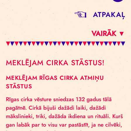
ATPAKAĻ
VAIRĀK ▼
MEKLĒJAM CIRKA STĀSTUS!
MEKLĒJAM RĪGAS CIRKA ATMIŅU
STĀSTUS
Rīgas cirka vēsture sniedzas 132 gadus tālā
pagātnē. Cirkā bijuši dažādi laiki, dažādi
mākslinieki, triki, dažāda ikdiena un rituāli. Kurš
gan labāk par to visu var pastāstīt, ja ne cilvēki,