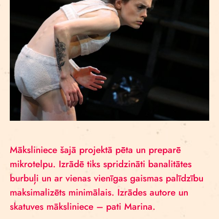
Māksliniece šajā projektā pēta un preparē
mikrotelpu. Izrādē tiks spridzināti banalitātes
burbuļi un ar vienas vienīgas gaismas palīdzību
maksimalizēts minimālais. Izrādes autore un
skatuves māksliniece – pati Marina.