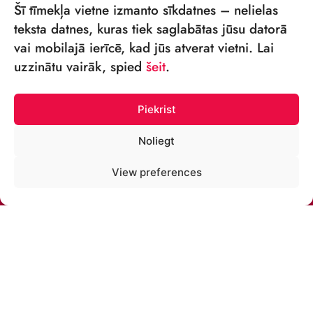
Šī tīmekļa vietne izmanto sīkdatnes – nelielas
teksta datnes, kuras tiek saglabātas jūsu datorā
vai mobilajā ierīcē, kad jūs atverat vietni. Lai
VSIA „RĪGAS CIRKS”
uzzinātu vairāk, spied
šeit
.
Merķeļa iela 4,
Rīga, LV-1050, Latvija
Piekrist
Reģ. Nr.: 40003027789
Noliegt
TĀLRUNIS:
View preferences
+371 67213479
E-PASTS:
cirks@cirks.lv