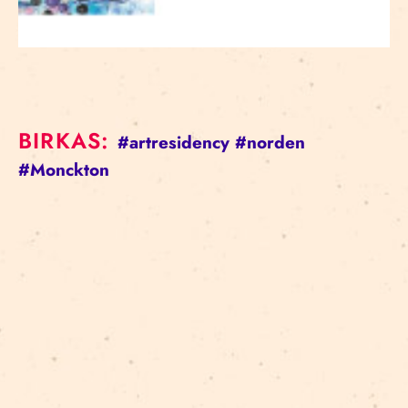
BIRKAS:
#artresidency
#norden
#Monckton