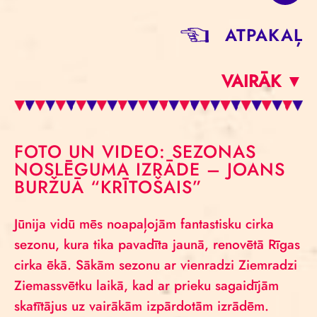
ATPAKAĻ
VAIRĀK ▼
FOTO UN VIDEO: SEZONAS
NOSLĒGUMA IZRĀDE – JOANS
BURŽUĀ “KRĪTOŠAIS”
Jūnija vidū mēs noapaļojām fantastisku cirka
sezonu, kura tika pavadīta jaunā, renovētā Rīgas
cirka ēkā. Sākām sezonu ar vienradzi Ziemradzi
Ziemassvētku laikā, kad ar prieku sagaidījām
skatītājus uz vairākām izpārdotām izrādēm.