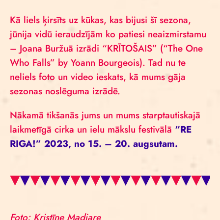
Kā liels ķirsīts uz kūkas, kas bijusi šī sezona,
jūnija vidū ieraudzījām ko patiesi neaizmirstamu
– Joana Buržuā izrādi “KRĪTOŠAIS” (“The One
Who Falls” by Yoann Bourgeois). Tad nu te
neliels foto un video ieskats, kā mums gāja
sezonas noslēguma izrādē.
Nākamā tikšanās jums un mums starptautiskajā
laikmetīgā cirka un ielu mākslu festivālā
“RE
RIGA!” 2023, no 15. – 20. augsutam.
Foto: Kristīne Madjare