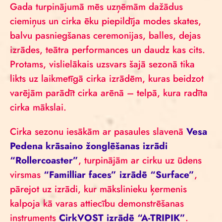
Gada turpinājumā mēs uzņēmām dažādus
ciemiņus un cirka ēku piepildīja modes skates,
balvu pasniegšanas ceremonijas, balles, dejas
izrādes, teātra performances un daudz kas cits.
Protams, vislielākais uzsvars šajā sezonā tika
likts uz laikmetīgā cirka izrādēm, kuras beidzot
varējām parādīt cirka arēnā – telpā, kura radīta
cirka mākslai.
Cirka sezonu iesākām ar pasaules slavenā
Vesa
Pedena krāsaino žonglēšanas izrādi
“Rollercoaster”
, turpinājām ar cirku uz ūdens
virsmas
“Familliar faces” izrādē “Surface”
,
pārejot uz izrādi, kur mākslinieku ķermenis
kalpoja kā varas attiecību demonstrēšanas
instruments
CirkVOST izrādē “A-TRIPIK”
.