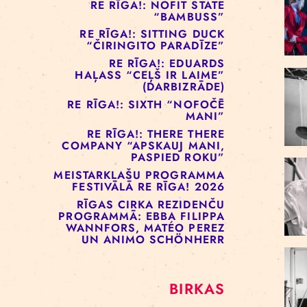
RE RĪGA!: MURMUYO
“PLAISA”
RE RĪGA!: BELOW ZERO
COMPANY “KRAUKLIS”
RE RĪGA!: NOFIT STATE
“BAMBUSS”
RE RĪGA!: SITTING DUCK
“ČIRINGITO PARADĪZE”
RE RĪGA!: EDUARDS
HAĻASS “CEĻŠ IR LAIME”
(DARBIZRĀDE)
RE RĪGA!: SIXTH “NOFOČĒ
MANI”
RE RĪGA!: THERE THERE
COMPANY “APSKAUJ MANI,
PASPIED ROKU”
MEISTARKLAŠU PROGRAMMA
FESTIVĀLĀ RE RĪGA! 2026