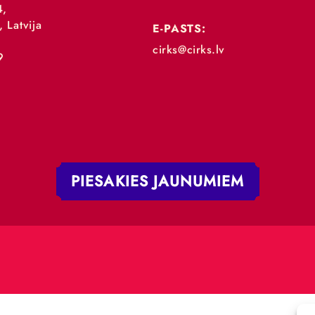
„RĪGAS CIRKS”
TĀLRUNIS:
+371 67213479
 iela 4,
V-1050, Latvija
E-PASTS:
.:
cirks@cirks.lv
027789