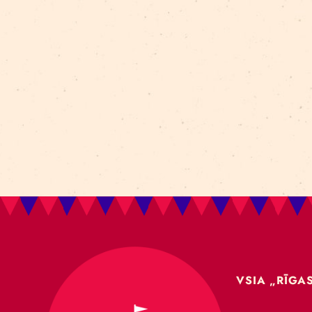
Aleksejs Smolovs
Meistarklase
open call
gaisa akrobātika
atklāšana
jaunieši
Dmitrijs Pudovs
Re Rīga! 2024
līdzsvars
objektu manipulācija
Cronopio
jauniešiem
CLT paneļi
cirka ēka
nodarbības