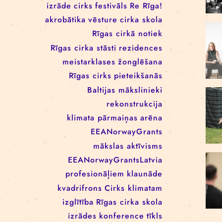
RĪGAS CIRKA REZIDENČU
PROGRAMMĀ: EBBA FILIPPA
WANNFORS, MATÉO PEREZ
UN ANIMO SCHÖNHERR
BIRKAS
izrāde
cirks
festivāls
Re Rīga!
akrobātika
vēsture
cirka skola
Rīgas cirkā notiek
Rīgas cirka stāsti
rezidences
meistarklases
žonglēšana
Rīgas cirks
pieteikšanās
Baltijas mākslinieki
rekonstrukcija
klimata pārmaiņas
arēna