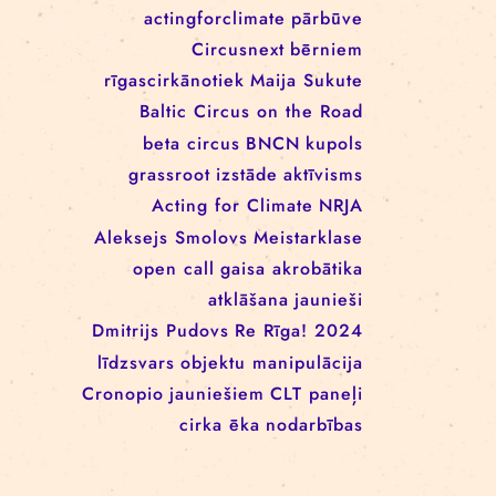
EEANorwayGrants
mākslas aktīvisms
EEANorwayGrantsLatvia
profesionāļiem
klaunāde
kvadrifrons
Cirks klimatam
izglītība
Rīgas cirka skola
izrādes
konference
tīkls
actingforclimate
pārbūve
Circusnext
bērniem
rīgascirkānotiek
Maija Sukute
Baltic Circus on the Road
beta circus
BNCN
kupols
grassroot
izstāde
aktīvisms
Acting for Climate
NRJA