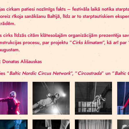
kas rezidenču programmas un dažādu citu pasākumu i
izrādes no Francijas, piemēram, “
Cirque Aital
” bija
Baltijas cirkam patiesi nozīmīgs fakts – festivāla laik
pirmoreiz rīkoja sanākšanu Baltijā, līdz ar to starptau
un izrādēm.
Rīgas cirks līdzās citām klātesošajām organizācijām
rekonstrukcijas procesu, par projektu “
Cirks klimat
21. augustam.
Foto: Donatas Ališauskas
Paldies “
Baltic Nordic Circus Network
“, “
Circostra