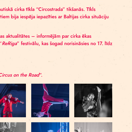
etvaros viesojušās Rīgā. Festivāla programmā bija ar
 iespaidīgā izrāde “
For Better or for Worse
“.
ā notika starptautiskā cirka tīkla “Circostrada” tikšanās. 
tiskiem ekspertiem bija iespēja iepazīties ar Baltijas cir
 prezentēja savas aktualitātes – informējām par cirka ē
am
“, kā arī par “
ReRiga
” festivālu, kas šogad norisināsie
da
” un “
Baltic Circus on the Road
“.