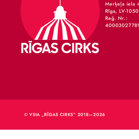
VSIA 
Merķeļa
Rīga, L
Reģ. Nr
40003