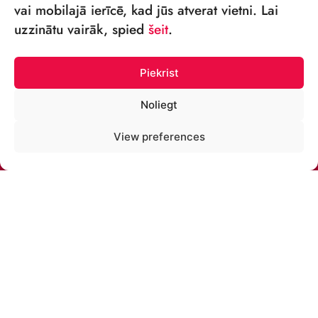
vai mobilajā ierīcē, kad jūs atverat vietni. Lai
VSIA „RĪGAS CIRKS”
uzzinātu vairāk, spied
šeit
.
Merķeļa iela 4,
Rīga, LV-1050, Latvija
Piekrist
Reģ. Nr.: 40003027789
Noliegt
TĀLRUNIS:
View preferences
+371 67213479
E-PASTS:
cirks@cirks.lv