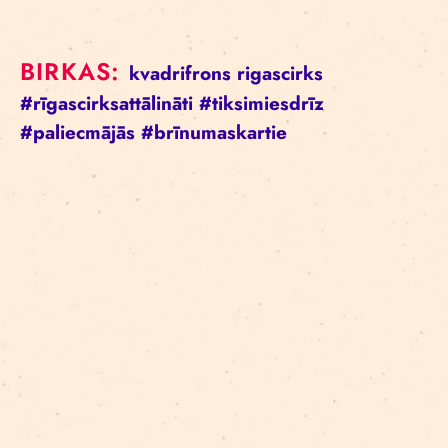
BIRKAS:
kvadrifrons
rigascirks
#rīgascirksattālināti
#tiksimiesdrīz
#paliecmājās
#brīnumaskartie