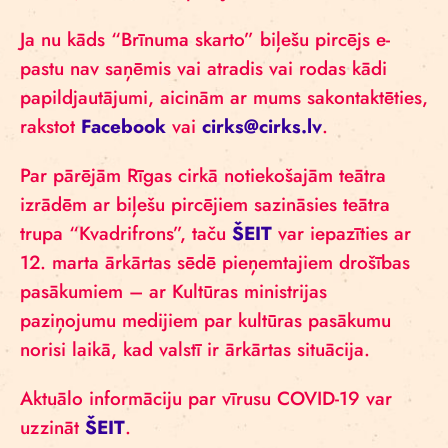
Ja nu kāds “Brīnuma skarto” biļešu pircējs e-
pastu nav saņēmis vai atradis vai rodas kādi
papildjautājumi, aicinām ar mums sakontaktēties,
rakstot
Facebook
vai
cirks@cirks.lv
.
Par pārējām Rīgas cirkā notiekošajām teātra
izrādēm ar biļešu pircējiem sazināsies teātra
trupa “Kvadrifrons”, taču
ŠEIT
var iepazīties ar
12. marta ārkārtas sēdē pieņemtajiem drošības
pasākumiem – ar Kultūras ministrijas
paziņojumu medijiem par kultūras pasākumu
norisi laikā, kad valstī ir ārkārtas situācija.
Aktuālo informāciju par vīrusu COVID-19 var
uzzināt
ŠEIT
.