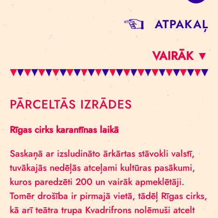
ATPAKAĻ
VAIRĀK ▼
PĀRCELTĀS IZRĀDES
Rīgas cirks karantīnas laikā
Saskaņā ar izsludināto ārkārtas stāvokli valstī,
tuvākajās nedēļās atceļami kultūras pasākumi,
kuros paredzēti 200 un vairāk apmeklētāji.
Tomēr drošība ir pirmajā vietā, tādēļ Rīgas cirks,
kā arī teātra trupa Kvadrifrons nolēmuši atcelt