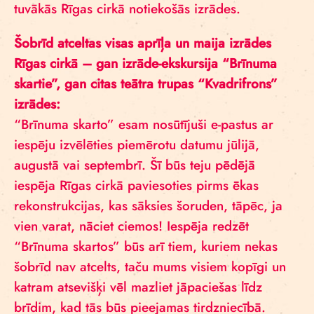
tuvākās Rīgas cirkā notiekošās izrādes.
Šobrīd atceltas visas aprīļa un maija izrādes
Rīgas cirkā – gan izrāde-ekskursija “Brīnuma
skartie”, gan citas teātra trupas “Kvadrifrons”
izrādes:
“Brīnuma skarto” esam nosūtījuši e-pastus ar
iespēju izvēlēties piemērotu datumu jūlijā,
augustā vai septembrī. Šī būs teju pēdējā
iespēja Rīgas cirkā paviesoties pirms ēkas
rekonstrukcijas, kas sāksies šoruden, tāpēc, ja
vien varat, nāciet ciemos! Iespēja redzēt
“Brīnuma skartos” būs arī tiem, kuriem nekas
šobrīd nav atcelts, taču mums visiem kopīgi un
katram atsevišķi vēl mazliet jāpaciešas līdz
brīdim, kad tās būs pieejamas tirdzniecībā.