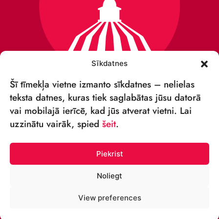
Sīkdatnes
Šī tīmekļa vietne izmanto sīkdatnes – nelielas
teksta datnes, kuras tiek saglabātas jūsu datorā
vai mobilajā ierīcē, kad jūs atverat vietni. Lai
VSIA „RĪGAS CIRKS”
uzzinātu vairāk, spied
šeit
.
Merķeļa iela 4,
Rīga, LV-1050, Latvija
Piekrist
Reģ. Nr.: 40003027789
Noliegt
TĀLRUNIS:
View preferences
+371 67213479