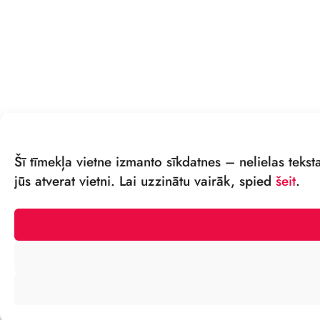
Šī tīmekļa vietne izmanto sīkdatnes – nelielas tekst
jūs atverat vietni. Lai uzzinātu vairāk, spied
šeit
.