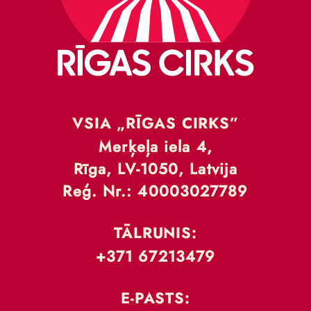
VSIA „RĪGAS CIRKS”
Merķeļa iela 4,
Rīga, LV-1050, Latvija
Reģ. Nr.: 40003027789
TĀLRUNIS:
+371 67213479
E-PASTS: