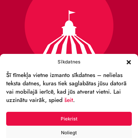
Sīkdatnes
Šī tīmekļa vietne izmanto sīkdatnes – nelielas
teksta datnes, kuras tiek saglabātas jūsu datorā
vai mobilajā ierīcē, kad jūs atverat vietni. Lai
VSIA „RĪGAS CIRKS”
uzzinātu vairāk, spied
šeit
.
Merķeļa iela 4,
Rīga, LV-1050 Latvija
Piekrist
Reģ. nr: 40003027789
Noliegt