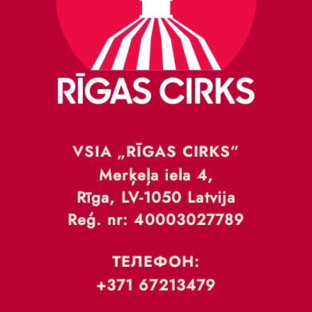
VSIA „RĪGAS CIRKS”
Merķeļa iela 4,
Rīga, LV-1050 Latvija
Reģ. nr: 40003027789
ТЕЛЕФОН:
+371 67213479