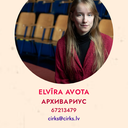
ELVĪRA AVOTA
АРХИВАРИУС
67213479
cirks@cirks.lv