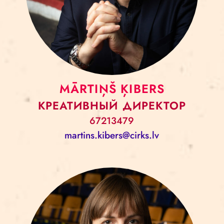
MĀRTIŅŠ ĶIBERS
КРЕАТИВНЫЙ ДИРЕКТОР
67213479
martins.kibers@cirks.lv