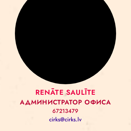
RENĀTE SAULĪTE
АДМИНИСТРАТОР ОФИСА
67213479
cirks@cirks.lv