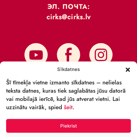
ЭЛ. ПОЧТА:
cirks@cirks.lv
Sīkdatnes
Šī tīmekļa vietne izmanto sīkdatnes – nelielas
teksta datnes, kuras tiek saglabātas jūsu datorā
vai mobilajā ierīcē, kad jūs atverat vietni. Lai
ПОДПИСАТЬСЯ НА НОВОСТИ
uzzinātu vairāk, spied
šeit
.
Piekrist