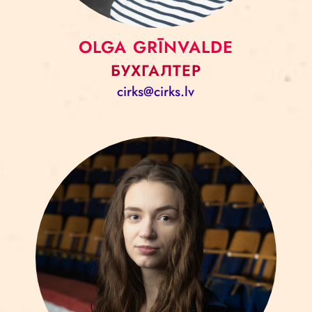
OLGA GRĪNVALDE
БУХГАЛТЕР
cirks@cirks.lv