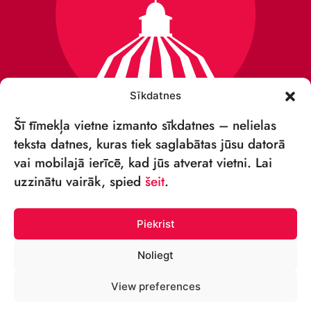
Sīkdatnes
Šī tīmekļa vietne izmanto sīkdatnes – nelielas
teksta datnes, kuras tiek saglabātas jūsu datorā
vai mobilajā ierīcē, kad jūs atverat vietni. Lai
VSIA „RĪGAS CIRKS”
uzzinātu vairāk, spied
šeit
.
Merķeļa iela 4,
Rīga, LV-1050 Latvija
Piekrist
Reģ. nr: 40003027789
Noliegt
ТЕЛЕФОН:
View preferences
+371 67213479