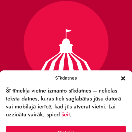
Sīkdatnes
Šī tīmekļa vietne izmanto sīkdatnes – nelielas
teksta datnes, kuras tiek saglabātas jūsu datorā
vai mobilajā ierīcē, kad jūs atverat vietni. Lai
VSIA „RĪGAS CIRKS”
uzzinātu vairāk, spied
šeit
.
Merķeļa iela 4,
Rīga, LV-1050 Latvija