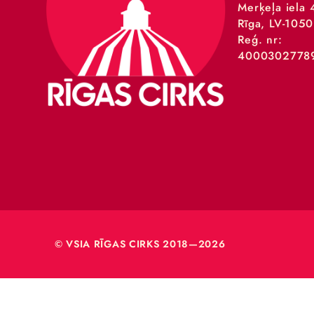
VSIA 
Merķeļa
Rīga, L
Reģ. nr
40003