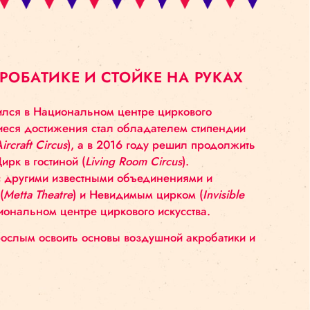
НОЙ АКРОБАТИКЕ И СТОЙКЕ НА 
13 года. Он учился в Национальном центре цирково
де за выдающиеся достижения стал обладателем с
акробатики (
Aircraft Circus
), а в 2016 году решил 
ьного цирка Цирк в гостиной (
Living Room Circus
).
 сотрудничал с другими известными объединениями
 Театром Метта (
Metta Theatre
) и Невидимым цирком 
гогом в Национальном центре циркового искусств
 детям, и взрослым освоить основы воздушной ак