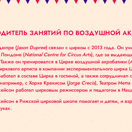
КОВОДИТЕЛЬ ЗАНЯТИЙ ПО ВОЗДУШ
йсон Дюпре (
Jason Dupree
) связан с цирком с 20
сства в Лондоне (
National Centre for Circus Arts
), г
hulme. Также он тренировался в Цирке воздушной 
 путь циркового артиста в компании экспериментал
йсон работал в составе Цирка в гостиной, а также
стами, например, с Хорхе Крекисом (
Jorge Crecis
),
us
). Джейсон работал цирковым режиссером и педа
час Джейсон в Рижской цирковой школе помогает и