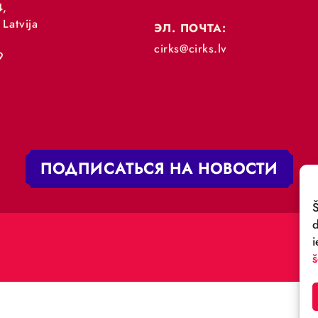
„RĪGAS CIRKS”
ТЕЛЕФОН:
+371 67213479
 iela 4,
V-1050 Latvija
ЭЛ. ПОЧТА:
:
cirks@cirks.lv
027789
ПОДПИСАТЬСЯ НА НОВ