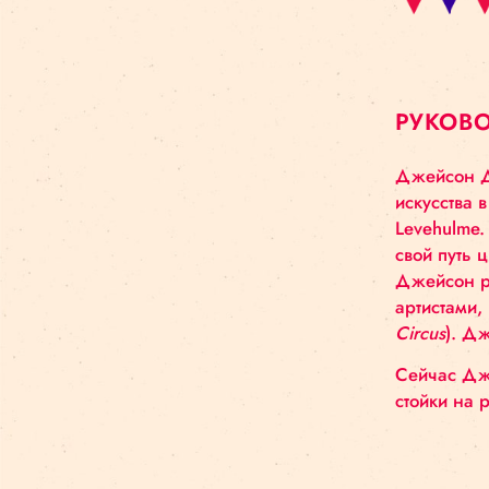
РУ
Дже
иску
Leve
свой
Дже
арти
Circ
Сей