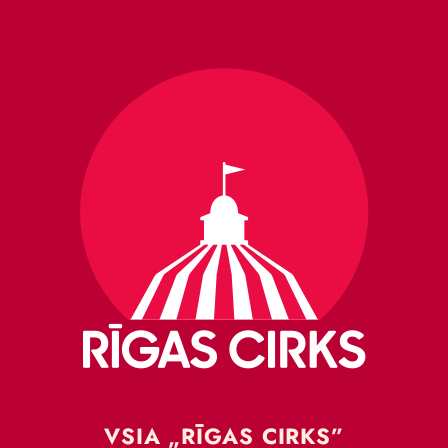
VSIA „RĪGAS CIRKS”