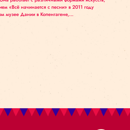
ЖСКОГО ЦИРКА
ижского цирка “Set Sound To Riga Circus” будет р
udrun Holck). Она работает с различными формами 
и под названием «Всё начинается с песни» в 2011 
 Национальном музее Дании в Копенгагене,…