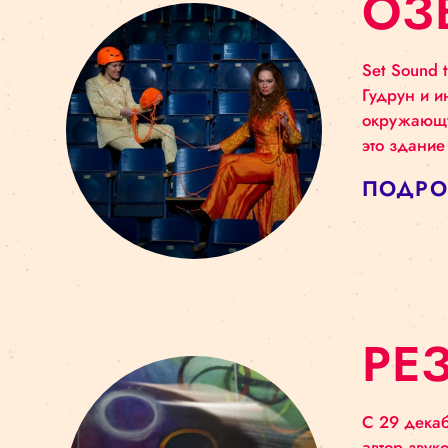
О
Set 
Гудр
окр
это
ПО