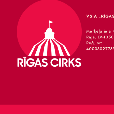
VSIA 
Merķeļa
Rīga, L
Reģ. nr