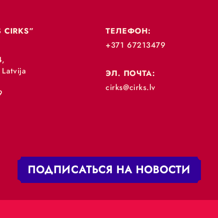
„RĪGAS CIRKS”
ТЕЛЕФОН:
+371 67213479
 iela 4,
V-1050 Latvija
ЭЛ. ПОЧТА:
:
cirks@cirks.lv