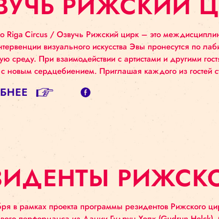
ЗВУЧЬ РИЖСКИ
Sound to Riga Circus / Озвучь Рижский цирк – эт
ун и интервенции визуального искусства Эвы прон
ужающую среду. При взаимодействии с артистами и
 здание с новым сердцебиением. Приглашая каждог
ДРОБНЕЕ