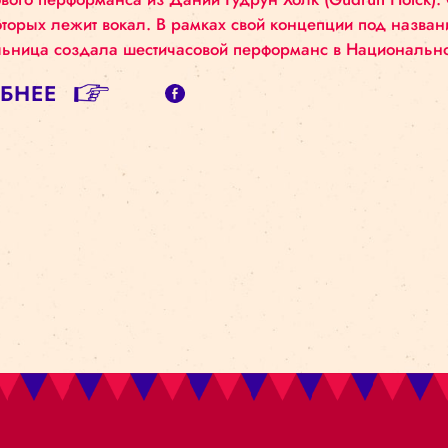
РЕЗИДЕНТЫ РИ
 декабря в рамках проекта программы резидентов Р
р звукового перформанса из Дании Гудрун Холк (G
нове которых лежит вокал. В рамках свой концепци
олнительница создала шестичасовой перформанс в
ДРОБНЕЕ