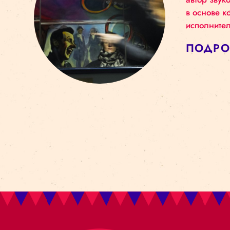
С 29
авто
в ос
исп
ПО