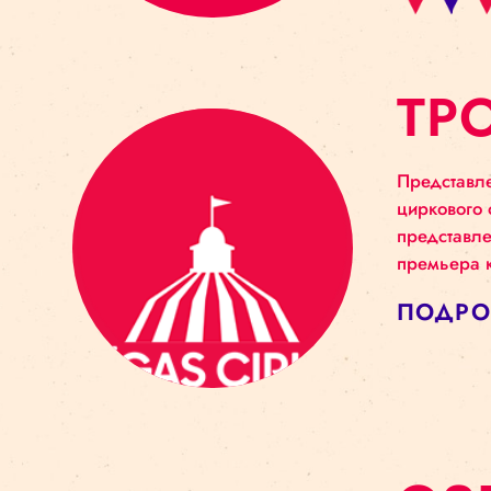
Т
Пред
цирк
пред
пре
ПО