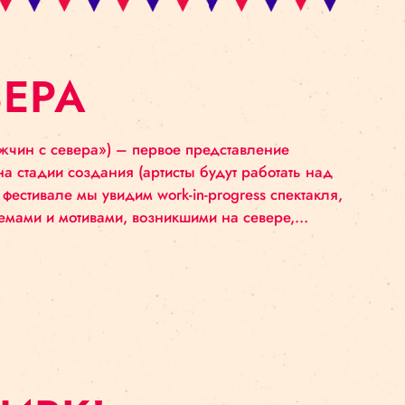
 СЕВЕРА
th” («Трое мужчин с севера») – первое представл
ё находится на стадии создания (артисты будут ра
ирке), и на фестивале мы увидим work-in-progress
. Работая с темами и мотивами, возникшими на се