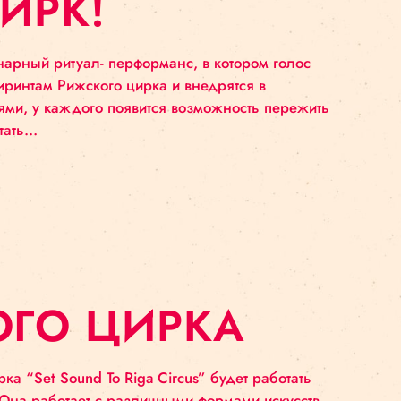
Й ЦИРК!
о междисциплинарный ритуал- перформанс, в которо
есутся по лабиринтам Рижского цирка и внедрятся 
 другими гостями, у каждого появится возможност
о из гостей стать…