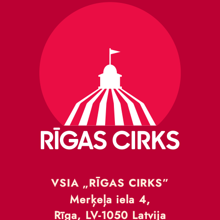
VSIA „RĪGAS CIRKS”
Merķeļa iela 4,
Rīga, LV-1050 Latvija