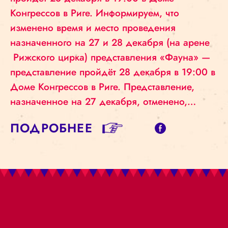
Конгрессов в Риге. Информируем, что
изменено время и место проведения
назначенного на 27 и 28 декабря (на арене
Рижского цирка) представления «Фауна» —
представление пройдёт 28 декабря в 19:00 в
Доме Конгрессов в Риге. Представление,
назначенное на 27 декабря, отменено,…
ПОДРОБНЕЕ