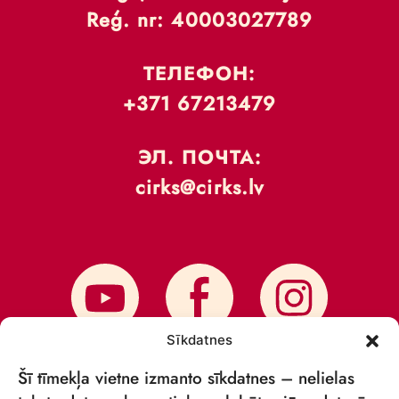
Reģ. nr: 40003027789
ТЕЛЕФОН:
+371 67213479
ЭЛ. ПОЧТА:
cirks@cirks.lv
Sīkdatnes
Šī tīmekļa vietne izmanto sīkdatnes – nelielas