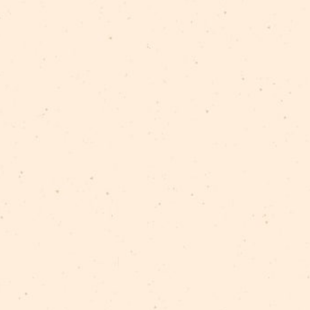
Представление поддержали:
Рижская дума, Государственный фонд культурно
Спасибо:
кинотеатр Splendid Palace, ООО Rīgas Centrāltir
Doma dārzs