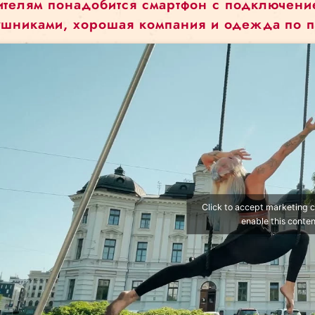
На карте эти контрольные точки отображаются 
синие точки, которые проявляются с течением 
выступления, зритель увидит на карте новый тр
Зрителям понадобится смартфон с п
наушниками, хорошая компания и од