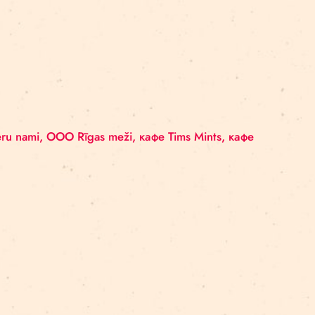
 видеосюрприз!
 Желаем найти все контрольные пункты и хорошо пр
| #цирквгороде
енко, Дмитрий Пудов, Алексей Смолов, Майя Сукут