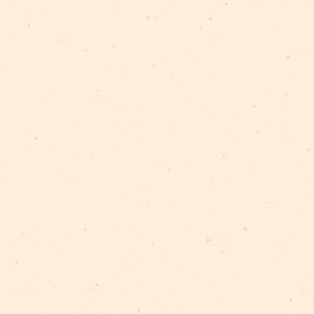
го капитала
gus, ООО Spīķeru nami, ООО Rīgas meži, кафе Tims Mi