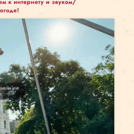
следующим образом: красные точки — это выступле
времени, — это трюки. Переходя к каждой последу
юк или синюю контрольную точку.
одключением к интернету и звуком/
ежда по погоде!