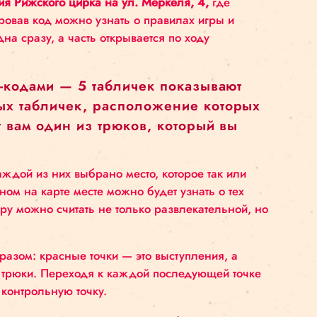
кими, и с современными цирковыми жанрами.
ческого здания Рижского цирка на ул. Меркеля, 4
ом. Сосканировав код можно узнать о правилах и
з которых видна сразу, а часть открывается по ход
бличек с QR-кодами — 5 табличек показ
полнительных табличек, расположение 
е, покажут вам один из трюков, котор
ом – для каждой из них выбрано место, которое 
ждом отмеченном на карте месте можно будет узнат
ком. Так что игру можно считать не только развлека