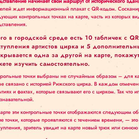
познакомившись и с традиционными классичес
Представление начинает свой маршрут от истори
зрителей ждет информационный плакат с QR-код
следующих контрольных точках на карте, часть и
представления.
Всего в городской среде есть 10 та
выступления артистов цирка и 5 до
раскрывается одна за другой на карт
можете изучить самостоятельно.
Контрольные точки выбраны не случайным образ
иначе связано с историей Рижского цирка. В ка
событиях и фактах, которые связывают его с цир
и познавательной.