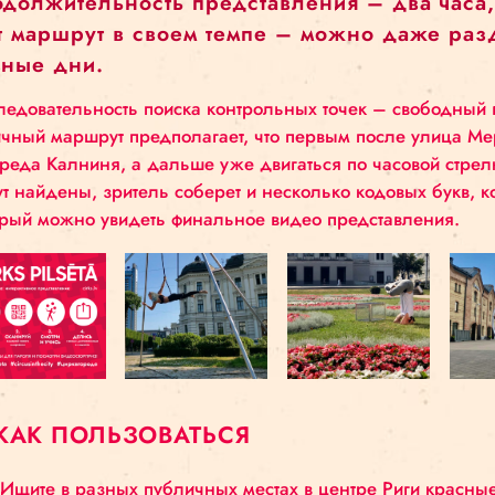
цирковой арены –пойти навстречу людям. Это м
настоящее удовольствие от сотрудничества с арт
тоже уже перебрался жить в Ригу, то и меня мож
переезд стал для меня настоящим вызовом, зна
цирка помогло мне почувствовать себя здесь к
совместных проектов».
Игра доступна любой аудитории и в
продолжительность представления –
этот маршрут в своем темпе – можно
разные дни.
Последовательность поиска контрольных точек 
логичный маршрут предполагает, что первым пос
Алфреда Калниня, а дальше уже двигаться по ча
будут найдены, зритель соберет и несколько ко