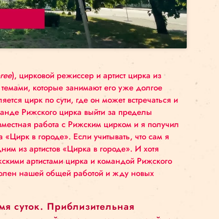
accept marketing cookies and
enable this content
ри
(
Jason Dupree
), цирковой режиссер и артист цир
тесно связан с темами, которые занимают его уже д
 том, чем является цирк по сути, где он может вст
олил мне и команде Рижского цирка выйти за пред