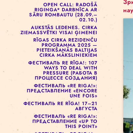
ОТКРЫТЫХ ДВЕРЕЙ!
РИЖСКАЯ ЦИРКОВАЯ
ШКОЛА РЕАЛИЗУЕТ ПРОЕКТ
СОЦИАЛЬНОГО ЦИРКА ДЛЯ
ДЕТЕЙ
OPEN CALL: RADOŠĀ
RIGINGA* DARBNĪCA AR
SĀRU ROMBAUTU (28.09.–
02.10.)
AUKSTĀS LEDENES. CIRKA
ZIEMASSVĒTKI VISAI ĢIMENEI
RĪGAS CIRKA REZIDENČU
PROGRAMMA 2025 —
PIETEIKŠANĀS BALTIJAS
CIRKA MĀKSLINIEKIEM
ФЕСТИВАЛЬ RE RĪGA!: 107
WAYS TO DEAL WITH
PRESSURE (РАБОТА В
ПРОЦЕССЕ СОЗДАНИЯ)
ФЕСТИВАЛЬ «RE RIGA!»: