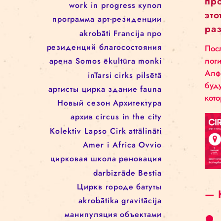
Rīgas cirks
Школа цирка
arēna
Re Rīga!
Rīgas cirkā notiek
Занятия
rigascirks
реконструкция
представления
machine de cirque
cirque
для детей
svalbard
festivāls
work in progress
work in progress
купол
программa арт-резиденции
akrobāti
Francija
про
резиденций благосостояния
арена
Somos
ēkultūra
monki
inTarsi
cirks pilsētā
артисты цирка
здание
fauna