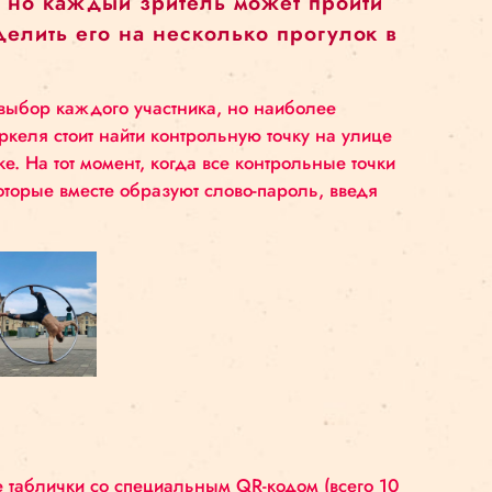
оя первая совместная работа с Рижским цирком и 
истами проекта «Цирк в городе». Если учитывать, чт
но считать одним из артистов «Цирка в городе». И
комство с рижскими артистами цирка и командой 
ак дома. Я доволен нашей общей работой и жду но
 любое время суток. Приблизительная
 два часа, но каждый зритель может 
 даже разделить его на несколько про
– свободный выбор каждого участника, но наибол
ле улица Меркеля стоит найти контрольную точку 
совой стрелке. На тот момент, когда все контроль
довых букв, которые вместе образуют слово-пароль