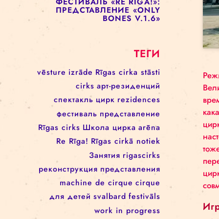
ПРЕДСТАВЛЕНИЕ «ENCORE
UNE FOIS»
ФЕСТИВАЛЬ RE RĪGA! 17–21
АВГУСТА
ФЕСТИВАЛЬ «RE RIGA!»:
ПРЕДСТАВЛЕНИЕ «UP TO
THIS POINT»
ФЕСТИВАЛЬ «RE RIGA!»:
ПРЕДСТАВЛЕНИЕ «ONLY
BONES V.1.6»
ТЕГИ
vēsture
izrāde
Rīgas cirka stāsti
cirks
арт-резиденций
спектакль
цирк
rezidences
фестиваль
представление