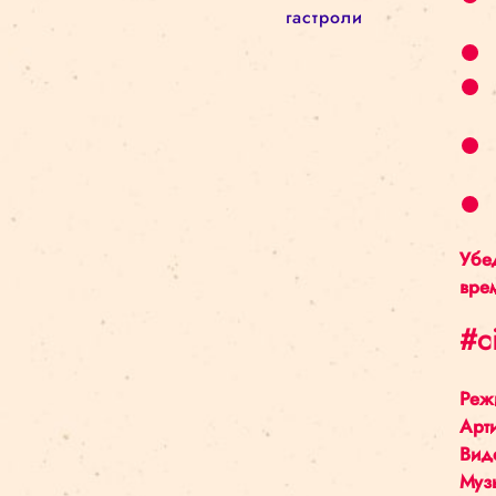
Новый сезон
Архитектурa
архив
circus in the city
Kolektiv Lapso Cirk
attālināti
Amer i Africa
Ovvio
цирковая школа
реновация
darbizrāde
Bestia
Циркв городе
батуты
akrobātika
gravitācija
манипуляция
объектами
гастроли