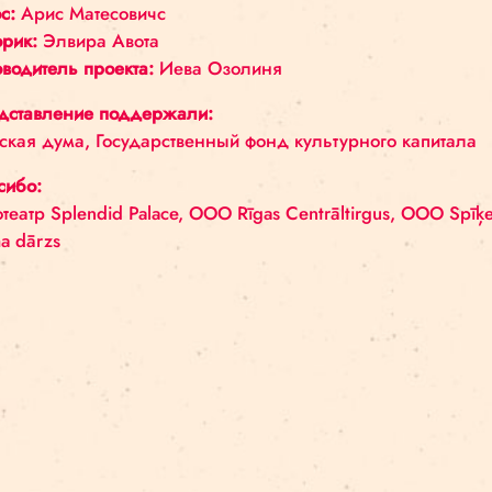
игры удастся составить ключевое слово
Введите пароль на
сайте
, чтобы посмотреть
Убедитесь в точности координат игры на карте!
время! Удачи и успехов!
#cirkspilseta | #circusinthecity 
Режиссер:
Джейсон Дюпри (
Jason Dupree
)
Артисты цирка:
Габриэль Гот, Валерий Комиссар
Видеохудожник:
Увис Лескавниекс
Музыка:
Kaktiņš Stūrītis
Голос:
Арис Матесовичс
Историк:
Элвира Авота
Руководитель проекта:
Иева Озолиня