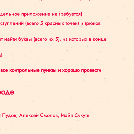
тавления.
 Риги красные таблички со специальным QR-кодом 
смартфона (отдельное приложение не требуется)
для других выступлений (всего 5 красных точек) и 
 можно будет найти буквы (всего их 5), из которых