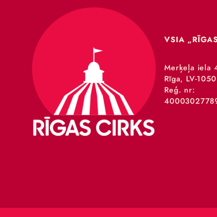
VSIA 
Merķeļa
Rīga, L
Reģ. nr