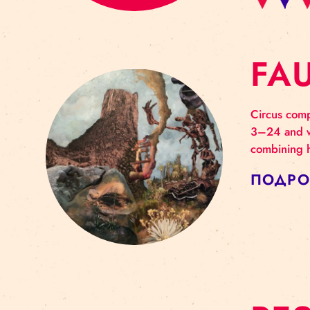
F
Circ
3–24
comb
ПО