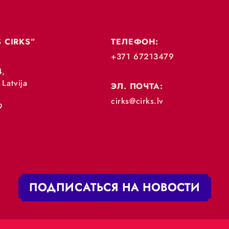
„RĪGAS CIRKS”
ТЕЛЕФОН:
+371 67213479
 iela 4,
V-1050 Latvija
ЭЛ. ПОЧТА:
: