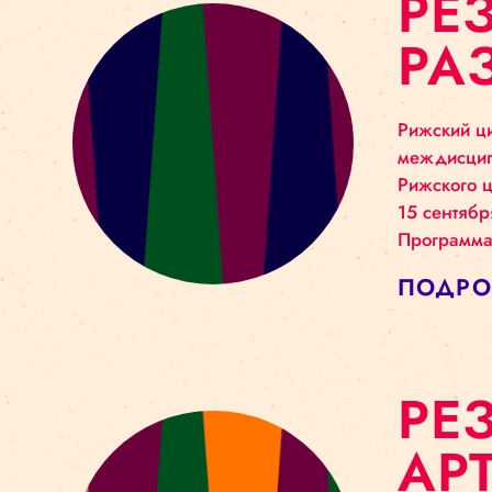
Р
Р
Риж
меж
Риж
15 
Про
ПО