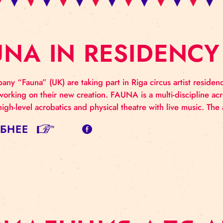
AUNA IN RESID
us company “Fauna” (UK) are taking part in Riga circus
 and working on their new creation. FAUNA is a multi
ining high-level acrobatics and physical theatre with 
ДРОБНЕЕ