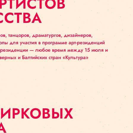
Я АРТИСТОВ
СКУССТВА
ов, режиссёров, танцоров, драматургов, дизайнер
ых стран Европы для участия в программе арт-ре
мя проведения резиденции — любое время между 
рограмма Северных и Балтийских стран «Культур