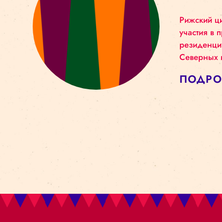
А
Риж
уча
рез
Сев
ПО