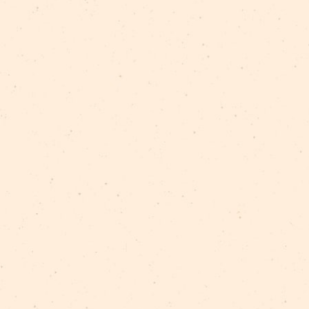
izrāde
rezidences
arēna
Re Rīga!
work in 