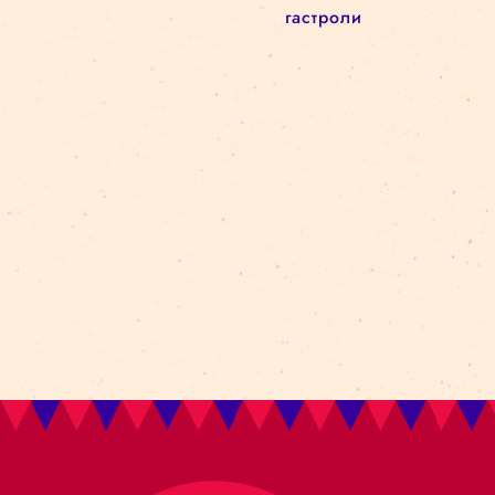
Новый сезон
Архитектурa
архив
circus in the city
Kolektiv Lapso Cirk
attālināti
Amer i Africa
Ovvio
цирковая школа
реновация
darbizrāde
Bestia
Циркв городе
батуты
akrobātika
gravitācija
манипуляция
объектами
гастроли