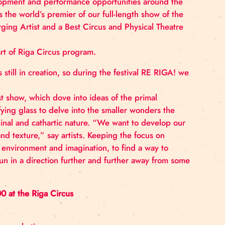
s University DOCH in Stockholm. The company began i
o develop and present a show at the Glastonbury Festiva
for further development and performance opportunities 
ge Festival as the world’s premier of our full-length 
ning Best Emerging Artist and a Best Circus and Physic
dience as a part of Riga Circus program.
w show. It is still in creation, so during the festival
om Fauna’s first show, which dove into ideas of the pri
will use a magnifying glass to delve into the smaller wo
ers of its medicinal and cathartic nature. “We want to 
estheticism and texture,” say artists. Keeping the foc
ing the spirit, environment and imagination, to find a 
 continues to run in a direction further and further aw