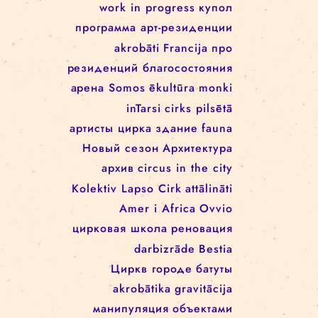
Rīgas cirks
Школа цирка
arēna
Re Rīga!
Rīgas cirkā notiek
Занятия
rigascirks
реконструкция
представления
machine de cirque
cirque
для детей
svalbard
festivāls
work in progress
work in progress
купол
программa арт-резиденции
akrobāti
Francija
про
резиденций благосостояния
арена
Somos
ēkultūra
monki
inTarsi
cirks pilsētā
артисты цирка
здание
fauna