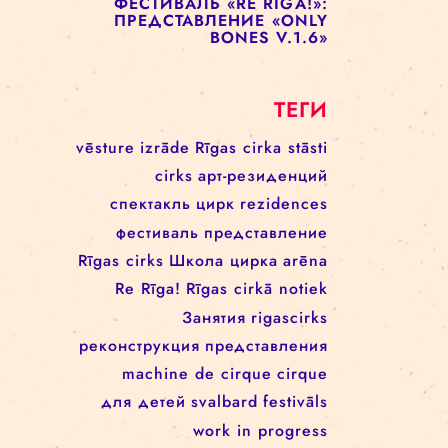
ПРЕДСТАВЛЕНИЕ «ENCORE
UNE FOIS»
ФЕСТИВАЛЬ RE RĪGA! 17–21
АВГУСТА
ФЕСТИВАЛЬ «RE RIGA!»:
ПРЕДСТАВЛЕНИЕ «UP TO
THIS POINT»
ФЕСТИВАЛЬ «RE RIGA!»:
ПРЕДСТАВЛЕНИЕ «ONLY
BONES V.1.6»
ТЕГИ
vēsture
izrāde
Rīgas cirka stāsti
cirks
арт-резиденций
спектакль
цирк
rezidences
фестиваль
представление