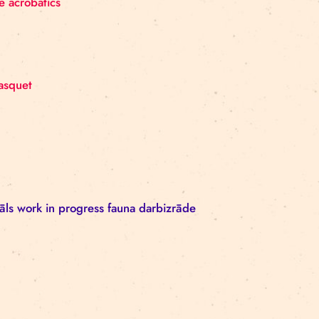
August at 19.00 at the Riga Circus
 unicycle, dance acrobatics
 Frazer, Matt Pasquet