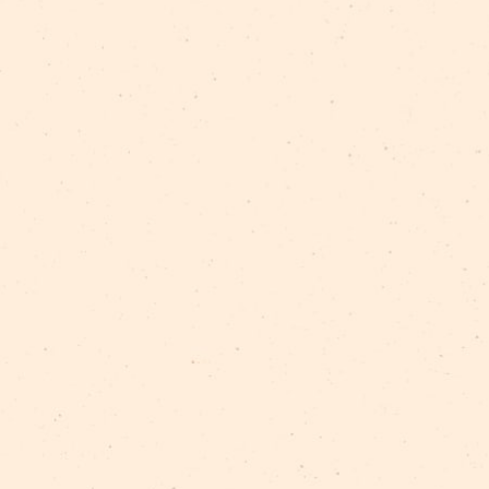
progress
festivāls
work in progress
fauna
darbizrāde