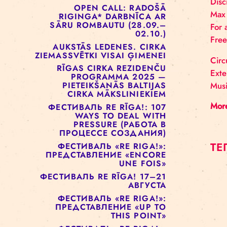
ОТКРЫТЫХ ДВЕРЕЙ!
РИЖСКАЯ ЦИРКОВАЯ
ШКОЛА РЕАЛИЗУЕТ ПРОЕКТ
СОЦИАЛЬНОГО ЦИРКА ДЛЯ
ДЕТЕЙ
OPEN CALL: RADOŠĀ
RIGINGA* DARBNĪCA AR
SĀRU ROMBAUTU (28.09.–
02.10.)
AUKSTĀS LEDENES. CIRKA
ZIEMASSVĒTKI VISAI ĢIMENEI
RĪGAS CIRKA REZIDENČU
PROGRAMMA 2025 —
PIETEIKŠANĀS BALTIJAS
CIRKA MĀKSLINIEKIEM
ФЕСТИВАЛЬ RE RĪGA!: 107
WAYS TO DEAL WITH
PRESSURE (РАБОТА В
ПРОЦЕССЕ СОЗДАНИЯ)
ФЕСТИВАЛЬ «RE RIGA!»: