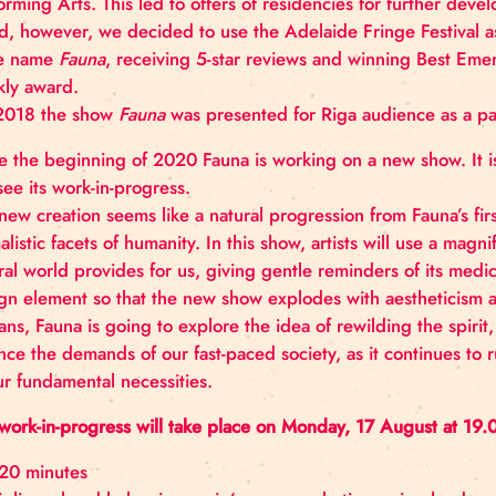
The artists met each other at the Dance and Circu
was instantly offered a British Arts Council grant t
Performing Arts. This led to offers of residencies 
world, however, we decided to use the Adelaide Frin
same name
Fauna
, receiving 5-star reviews and win
weekly award.
On 2018 the show
Fauna
was presented for Riga au
Since the beginning of 2020 Fauna is working on a ne
will see its work-in-progress.
The new creation seems like a natural progression fr
animalistic facets of humanity. In this show, artists 
natural world provides for us, giving gentle remind
design element so that the new show explodes with a
humans, Fauna is going to explore the idea of rewild
balance the demands of our fast-paced society, as it