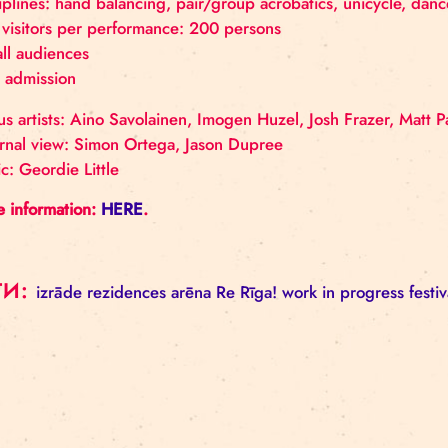
of our fundamental necessities.
The work-in-progress will take place on Monday, 17 
15–20 minutes
Disciplines: hand balancing, pair/group acrobatics,
Max visitors per performance: 200 persons
For all audiences
Free admission
Circus artists: Aino Savolainen, Imogen Huzel, Josh
External view: Simon Ortega, Jason Dupree
Music: Geordie Little
More information:
HERE
.
ТЕГИ: