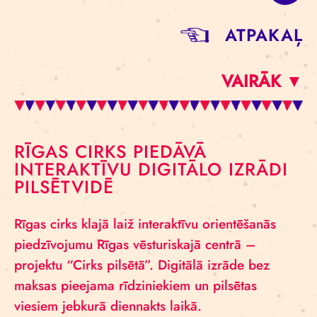
ATPAKAĻ
VAIRĀK ▼
RĪGAS CIRKS PIEDĀVĀ
INTERAKTĪVU DIGITĀLO IZRĀDI
PILSĒTVIDĒ
Rīgas cirks klajā laiž interaktīvu orientēšanās
piedzīvojumu Rīgas vēsturiskajā centrā –
projektu “Cirks pilsētā”. Digitālā izrāde bez
maksas pieejama rīdziniekiem un pilsētas
viesiem jebkurā diennakts laikā.