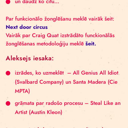
un daudz ko citu…
Par funkcionālo žonglēšanu meklē vairāk šeit:
Next door circus
Vairāk par Craig Quat izstrādāto funckionālās
žonglēšanas metodoloģiju meklē
šeit.
Aleksejs iesaka:
izrādes, ko uzmeklēt – All Genius All Idiot
(Svalbard Company) un Santa Madera (Cie
MPTA)
grāmata par radošo procesu – Steal Like an
Artist (Austin Kleon)