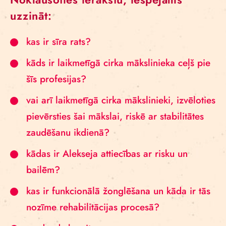
uzzināt:
kas ir sīra rats?
kāds ir laikmetīgā cirka mākslinieka ceļš pie
šīs profesijas?
vai arī laikmetīgā cirka mākslinieki, izvēloties
pievērsties šai mākslai, riskē ar stabilitātes
zaudēšanu ikdienā?
kādas ir Alekseja attiecības ar risku un
bailēm?
kas ir funkcionālā žonglēšana un kāda ir tās
nozīme rehabilitācijas procesā?