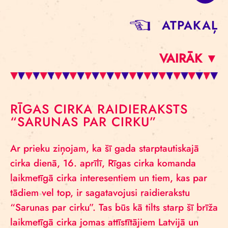
ATPAKAĻ
VAIRĀK ▼
RĪGAS CIRKA RAIDIERAKSTS
“SARUNAS PAR CIRKU”
Ar prieku ziņojam, ka šī gada starptautiskajā
cirka dienā, 16. aprīlī, Rīgas cirka komanda
laikmetīgā cirka interesentiem un tiem, kas par
tādiem vel top, ir sagatavojusi raidierakstu
“Sarunas par cirku”. Tas būs kā tilts starp šī brīža
laikmetīgā cirka jomas attīstītājiem Latvijā un