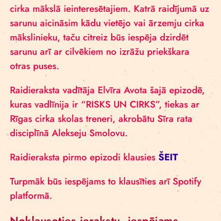
cirka mākslā ieinteresētajiem. Katrā raidījumā uz
sarunu aicināsim kādu vietējo vai ārzemju cirka
mākslinieku, taču citreiz būs iespēja dzirdēt
sarunu arī ar cilvēkiem no izrāžu priekškara
otras puses.
Raidieraksta vadītāja Elvīra Avota šajā epizodē,
kuras vadlīnija ir “RISKS UN CIRKS”, tiekas ar
Rīgas cirka skolas treneri, akrobātu Sīra rata
disciplīnā Alekseju Smolovu.
Raidieraksta pirmo epizodi klausies
ŠEIT
Turpmāk būs iespējams to klausīties arī Spotify
platformā.
Noklausoties ierakstu, iespējams