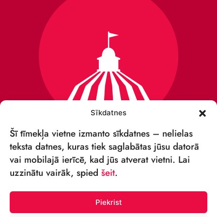
Sīkdatnes
Šī tīmekļa vietne izmanto sīkdatnes – nelielas
teksta datnes, kuras tiek saglabātas jūsu datorā
vai mobilajā ierīcē, kad jūs atverat vietni. Lai
VSIA „RĪGAS CIRKS”
uzzinātu vairāk, spied
šeit
.
Merķeļa iela 4,
Rīga, LV-1050, Latvija
Piekrist
Reģ. Nr.: 40003027789