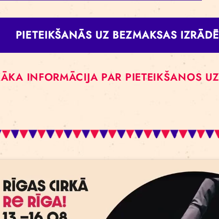
pieredzi, meklē atbildi uz jautājumu, kāpēc arī mūsdi
radošo grupu.
15.00
ROMAN ŠKADRA “ABSURD HERO”
– RĪGA
19.00
MAIJAS SUKUTES
DARBIZRĀDE – RĪGAS CI
20.00
LELDES FELDMANES
DARBIZRĀDE – RĪGA
BIĻETES UZ MAKSAS IZRĀDĒ