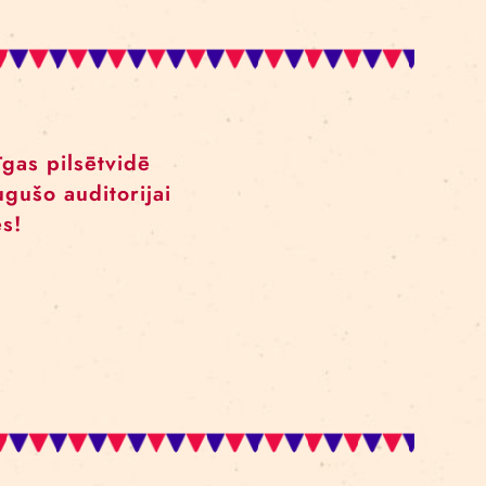
e, kas spēj kontrolēt savus instinktus 
pieradini dzīvnieku sevī!
 apkaimē Rīgas pilsētvidē
u un pieaugušo auditorijai
sas izrādes!
M