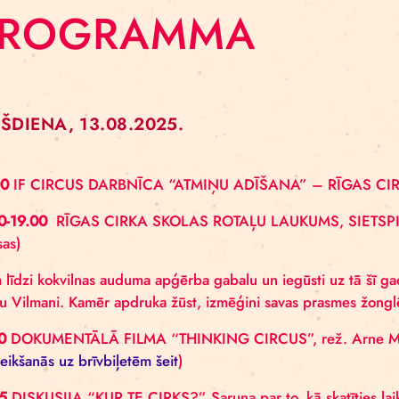
PROGRAMMA
TREŠDIENA, 13.08.2025.
12.00
IF CIRCUS DARBNĪCA “ATMIŅU ADĪŠANA” 
17.00-19.00
RĪGAS CIRKA SKOLAS ROTAĻU LAUK
maksas)