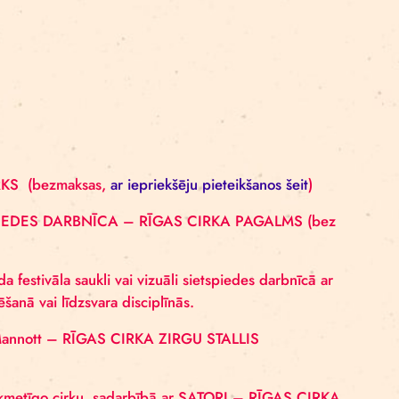
– RĪGAS CIRKS (bezmaksas,
ar iepriekšēju pieteikša
UMS, SIETSPIEDES DARBNĪCA – RĪGAS CIRKA PA