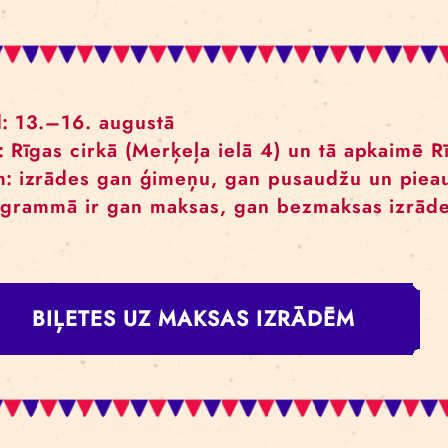
dzīvām būtnēm, tomēr mēs gribam būt ti
kad tas ir grūti. Tāpēc mēs aicinām – 
Kad:
13.–16. augustā
Kur:
Rīgas cirkā (Merķeļa ielā 4) un tā
Kam:
izrādes gan ģimeņu, gan pusaudž
Programmā ir gan maksas, gan bezmak
BIĻETES UZ MAKSAS IZRĀDĒ