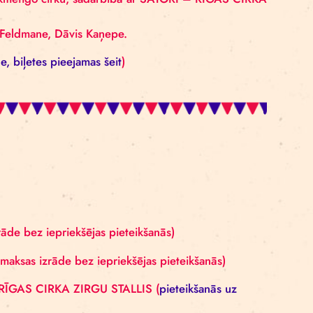
 uz tā šī gada festivāla saukli vai vizuāli sietspiedes
rasmes žonglēšanā vai līdzsvara disciplīnās.
rež. Arne Mannott – RĪGAS CIRKA ZIRGU STALLIS
ā skatīties laikmetīgo cirku, sadarbībā ar SATORI –
kšanās)
 Pāvula, Lelde Feldmane, Dāvis Kaņepe.
 (
maksas izrāde, biļetes pieejamas šeit
)