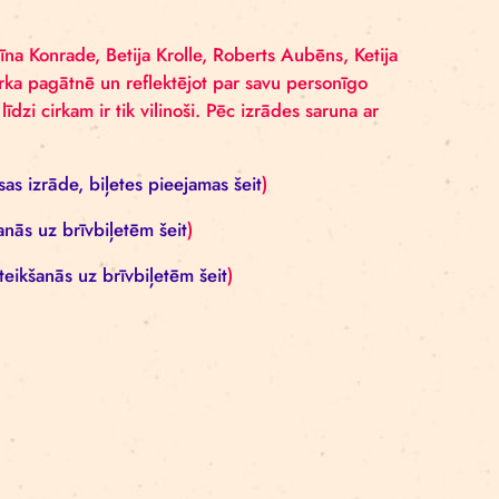
 DĀRZS
A – VĒRMANES DĀRZS (bezmaksas izrāde bez ie
ANES DĀRZS
I CIRKAM” – VĒRMANES DĀRZS (bezmaksas izrāde
mākslinieki Elīna Konrade, Betija Krolle, Roberts Aubēn
ties Latvijas cirka pagātnē un reflektējot par savu per