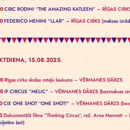
15.00
Rīgas cirka skolas rotaļu laukums (Vērmanes 
16.00
IF CIRCUS “MELIC”
– VĒRMANES DĀRZS (bez
17.00
CIE ONE SHOT “ONE SHOT!”
– VĒRMANES D
17.00
Dokumentālā filma “Thinking Circus”, rež. 
brīvbiļetēm šeit
)
18.00
CIRC RODINI “THE AMAZING KATLEEN”
–
19.00
FEDERICO MENINI “LLAR”
– RĪGAS CIRKS