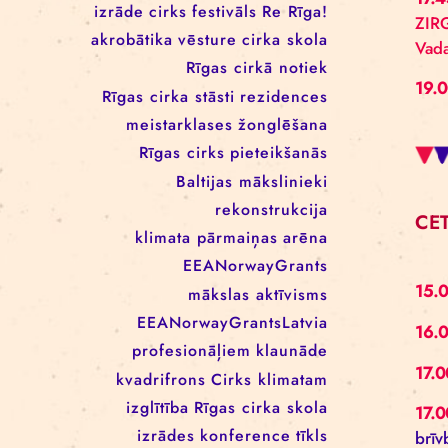
RĪGAS CIRKA REZIDENČU
PROGRAMMĀ: EBBA FILIPPA
WANNFORS, MATÉO PEREZ
UN ANIMO SCHÖNHERR
BIRKAS
izrāde
cirks
festivāls
Re Rīga!
akrobātika
vēsture
cirka skola
Rīgas cirkā notiek
Rīgas cirka stāsti
rezidences
meistarklases
žonglēšana
Rīgas cirks
pieteikšanās
Baltijas mākslinieki
rekonstrukcija
klimata pārmaiņas
arēna