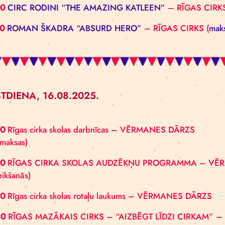
PIEKTDIENA, 15.08.2025.
15.00
Rīgas cirka skolas rotaļu laukums – VĒRM
16.00
IF CIRCUS “MELIC”
– VĒRMANES DĀRZS (bez
17.00
CIE ONE SHOT “ONE SHOT!”
– VĒRMANES D
17.00
Dokumentālā filma “Thinking Circus”, rež. 
brīvbiļetēm šeit
)
18.00
CIRC RODINI “THE AMAZING KATLEEN”
–
19.00
ROMAN ŠKADRA “ABSURD HERO”
– RĪGA