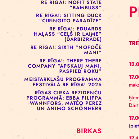
RE RĪGA!: MURMUYO
“PLAISA”
RE RĪGA!: BELOW ZERO
COMPANY “KRAUKLIS”
RE RĪGA!: NOFIT STATE
“BAMBUSS”
RE RĪGA!: SITTING DUCK
“ČIRINGITO PARADĪZE”
RE RĪGA!: EDUARDS
HAĻASS “CEĻŠ IR LAIME”
(DARBIZRĀDE)
RE RĪGA!: SIXTH “NOFOČĒ
MANI”
RE RĪGA!: THERE THERE
COMPANY “APSKAUJ MANI,
PASPIED ROKU”
MEISTARKLAŠU PROGRAMMA
FESTIVĀLĀ RE RĪGA! 2026