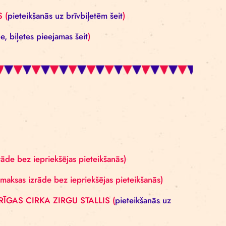
dārzs)
maksas izrāde bez iepriekšējas pieteikšanās)
ĀRZS (bezmaksas izrāde bez iepriekšējas pieteikša
Arne Mannott – RĪGAS CIRKA ZIRGU STALLIS (
pieteikš
 RĪGAS CIRKS (
pieteikšanās uz brīvbiļetēm šeit
)
 (
maksas izrāde, biļetes pieejamas šeit
)