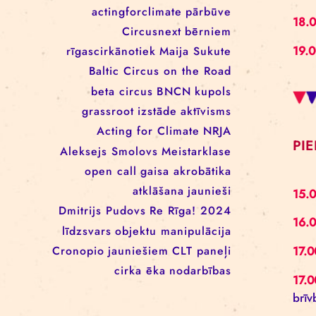
EEANorwayGrants
mākslas aktīvisms
EEANorwayGrantsLatvia
profesionāļiem
klaunāde
kvadrifrons
Cirks klimatam
izglītība
Rīgas cirka skola
izrādes
konference
tīkls
actingforclimate
pārbūve
Circusnext
bērniem
rīgascirkānotiek
Maija Sukute
Baltic Circus on the Road
beta circus
BNCN
kupols
grassroot
izstāde
aktīvisms
Acting for Climate
NRJA