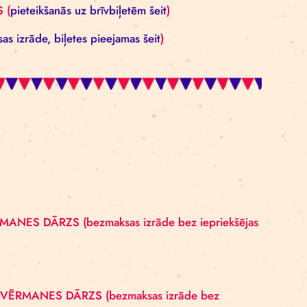
ANES DĀRZS
maksas izrāde bez iepriekšējas pieteikšanās)
ĀRZS (bezmaksas izrāde bez iepriekšējas pieteikša
Arne Mannott – RĪGAS CIRKA ZIRGU STALLIS (
pieteikš
 RĪGAS CIRKS (
pieteikšanās uz brīvbiļetēm šeit
)
S CIRKS (
maksas izrāde, biļetes pieejamas šeit
)