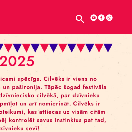
TELPU NOMA
VĀLS 2025
nlaicīgi neticami spēcīgs. Cilvēks ir vien
mora izjūta un pašironija. Tāpēc šogad f
ājam par dzīvniecisko cilvēkā, par dzīv
 aprūpēt, apmīļot un arī nomierināt. Cilv
i tie paši noteikumi, kas attiecas uz visā