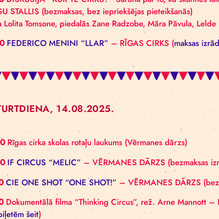
Ņem līdzi kokvilnas auduma apģērba gabalu un iegūsti
Dārtu Vilmani. Kamēr apdruka žūst, izmēģini savas p
17.00
DOKUMENTĀLĀ FILMA “THINKING CIRCUS”, 
(
pieteikšanās uz brīvbiļetēm šeit
)
17.45
DISKUSIJA “KUR TE CIRKS?” Saruna par to, k
ZIRGU STALLIS (bezmaksas, bez iepriekšējas pietei
Vada Lolita Tomsone, piedalās Zane Radzobe, Māra
19.00
FEDERICO MENINI “LLAR”
– RĪGAS CIRKS
CETURTDIENA, 14.08.2025.