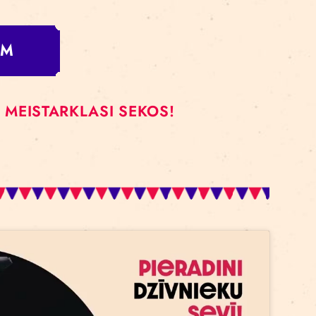
enās aizbēgt līdzi cirkam ir tik vilinoši. Pēc izrādes sa
S CIRKS (
maksas izrāde, biļetes pieejamas šeit
)
RKS (
pieteikšanās uz brīvbiļetēm šeit
)
S CIRKS (
pieteikšanās uz brīvbiļetēm šeit
)
M