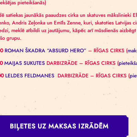
SESTDIENA, 16.08.2025.
12.00
Rīgas cirka skolas darbnīcas – VĒRMANES
(bezmaksas)
13.00
RĪGAS CIRKA SKOLAS AUDZĒKŅU PROGRAMM
pieteikšanās)
13.30
Rīgas cirka skolas rotaļu laukums – VĒRM
14.30
RĪGAS MAZĀKAIS CIRKS – “AIZBĒGT LĪDZ
iepriekšējas pieteikšanās)
Izrādē satiekas jaunākās paaudzes cirka un skatuves 
Jurčenko, Andris Zeļonka un Emīls Zenne, kuri, skato