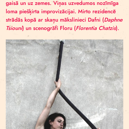
gaisā un uz zemes. Viņas uzvedumos nozīmīga
loma piešķirta improvizācijai. Mirto rezidencē
strādās kopā ar skaņu mākslinieci Dafni (
Daphne
Tsiouni
)
un scenogrāfi Floru (
Florentia Chatzis
).