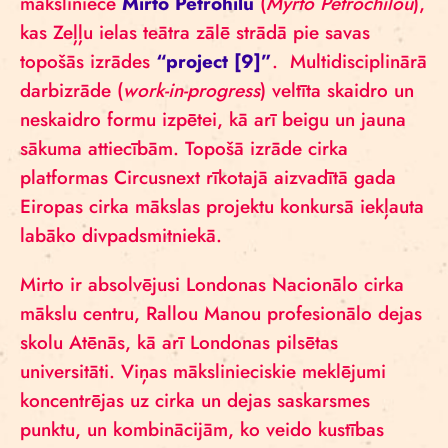
māksliniece
Mirto Petrohilu
(
Myrto Petrochilou
),
kas Zeļļu ielas teātra zālē strādā pie savas
topošās izrādes
“project [9]”
.
Multidisciplinārā
darbizrāde (
work-in-progress
) veltīta skaidro un
neskaidro formu izpētei, kā arī beigu un jauna
sākuma attiecībām. Topošā izrāde cirka
platformas Circusnext rīkotajā aizvadītā gada
Eiropas cirka mākslas projektu konkursā iekļauta
labāko divpadsmitniekā.
Mirto ir absolvējusi Londonas Nacionālo cirka
mākslu centru, Rallou Manou profesionālo dejas
skolu Atēnās, kā arī Londonas pilsētas
universitāti. Viņas mākslinieciskie meklējumi
koncentrējas uz cirka un dejas saskarsmes
punktu, un kombinācijām, ko veido kustības