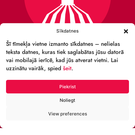
Sīkdatnes
Šī tīmekļa vietne izmanto sīkdatnes – nelielas
teksta datnes, kuras tiek saglabātas jūsu datorā
vai mobilajā ierīcē, kad jūs atverat vietni. Lai
VSIA „RĪGAS CIRKS”
uzzinātu vairāk, spied
šeit
.
Merķeļa iela 4,
Rīga, LV-1050, Latvija
Piekrist
Reģ. Nr.: 40003027789
Noliegt
TĀLRUNIS:
View preferences
+371 67213479