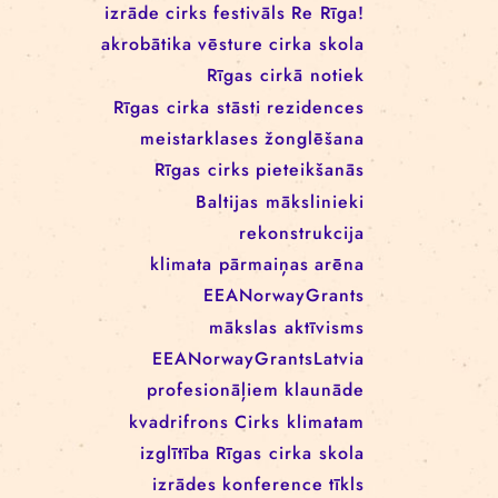
RĪGAS CIRKA REZIDENČU
PROGRAMMĀ: EBBA FILIPPA
WANNFORS, MATÉO PEREZ
UN ANIMO SCHÖNHERR
BIRKAS
izrāde
cirks
festivāls
Re Rīga!
akrobātika
vēsture
cirka skola
Rīgas cirkā notiek
Rīgas cirka stāsti
rezidences
meistarklases
žonglēšana
Rīgas cirks
pieteikšanās
Baltijas mākslinieki
rekonstrukcija
klimata pārmaiņas
arēna