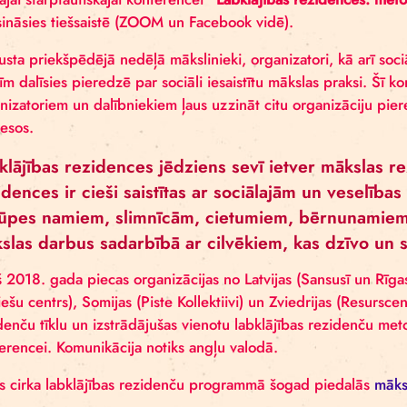
Mākslinieki, kā arī ļaudis no dažādām iestādēm, ku
bērnunamiem, ieslodzījuma vietām u.c.! Aicinām pievi
rīkotajai starptautiskajai konferencei
“Labklājības re
norisināsies tiešsaistē (ZOOM un Facebook vidē).
Augusta priekšpēdējā nedēļā mākslinieki, organizato
valstīm dalīsies pieredzē par sociāli iesaistītu māks
organizatoriem un dalībniekiem ļaus uzzināt citu org
procesos.
Labklājības rezidences jēdziens sevī ietve
rezidences ir cieši saistītas ar sociālajā
aprūpes namiem, slimnīcām, cietumiem, b
mākslas darbus sadarbībā ar cilvēkiem, ka
Kopš 2018. gada piecas organizācijas no Latvijas (San
jauniešu centrs), Somijas (Piste Kollektiivi) un Zvied