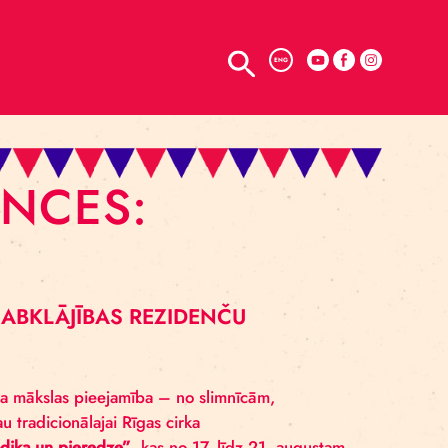
TELPU NOMA
ENG
EZIDENCES:
TAUTISKA LABKLĀJĪBAS REZIDENČU