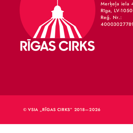
VSIA 
Merķeļa
Rīga, L
Reģ. Nr
40003