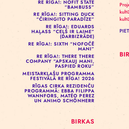
RE RĪGA!: MURMUYO
“PLAISA”
RE RĪGA!: BELOW ZERO
COMPANY “KRAUKLIS”
RE RĪGA!: NOFIT STATE
“BAMBUSS”
RE RĪGA!: SITTING DUCK
“ČIRINGITO PARADĪZE”
RE RĪGA!: EDUARDS
HAĻASS “CEĻŠ IR LAIME”
(DARBIZRĀDE)
RE RĪGA!: SIXTH “NOFOČĒ
MANI”
RE RĪGA!: THERE THERE
COMPANY “APSKAUJ MANI,
PASPIED ROKU”
MEISTARKLAŠU PROGRAMMA
FESTIVĀLĀ RE RĪGA! 2026