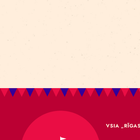
Aleksejs Smolovs
Meistarklase
open call
gaisa akrobātika
atklāšana
jaunieši
Dmitrijs Pudovs
Re Rīga! 2024
līdzsvars
objektu manipulācija
Cronopio
jauniešiem
CLT paneļi
cirka ēka
nodarbības