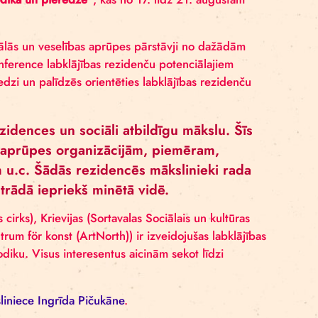
rās ir ierobežota mākslas pieejamība – no slimnīcām,
enoties nu jau tradicionālajai Rīgas cirka
zidences: metodika un pieredze”
, kas no 17. līdz 21. 
ri, kā arī sociālās un veselības aprūpes pārstāvji no
las praksi. Šī konference labklājības rezidenču potenciā
anizāciju pieredzi un palīdzēs orientēties labklājības 
r mākslas rezidences un sociāli atbildīgu māk
m un veselības aprūpes organizācijām, piemēra
ērnunamiem u.c. Šādās rezidencēs mākslinie
s dzīvo un strādā iepriekš minētā vidē.
susī un Rīgas cirks), Krievijas (Sortavalas Sociālais un
rijas (Resurscentrum för konst (ArtNorth)) ir izveidojuša