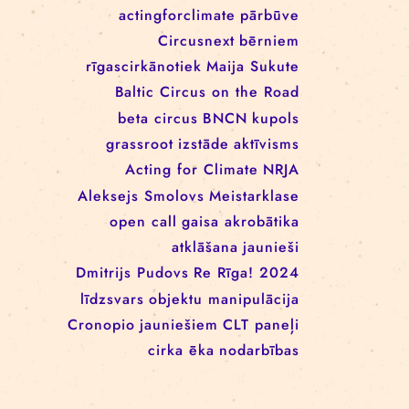
EEANorwayGrants
mākslas aktīvisms
EEANorwayGrantsLatvia
profesionāļiem
klaunāde
kvadrifrons
Cirks klimatam
izglītība
Rīgas cirka skola
izrādes
konference
tīkls
actingforclimate
pārbūve
Circusnext
bērniem
rīgascirkānotiek
Maija Sukute
Baltic Circus on the Road
beta circus
BNCN
kupols
grassroot
izstāde
aktīvisms
Acting for Climate
NRJA