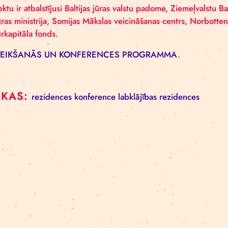
rezidenču tīklu un izstrādājušas vienotu labklājības
konferencei. Komunikācija notiks angļu valodā.
Rīgas cirka labklājības rezidenču programmā šogad
Projektu ir atbalstījusi Baltijas jūras valstu padome,
kultūras ministrija, Somijas Mākslas veicināšanas cen
kultūrkapitāla fonds.
PIETEIKŠANĀS UN KONFERENCES PROGRAMM
BIRKAS:
rezidences
konference
labklājības rez