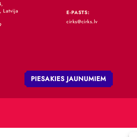
„RĪGAS CIRKS”
TĀLRUNIS:
+371 67213479
 iela 4,
V-1050, Latvija
E-PASTS:
.:
cirks@cirks.lv
027789