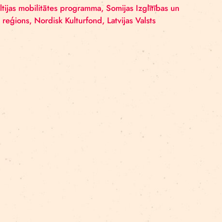
 rezidenču metodiku. Visus interesentus aicinām sekot l
 piedalās
māksliniece Ingrīda Pičukāne
.
 Ziemeļvalstu Baltijas mobilitātes programma, Somijas Iz
trs, Norbotten reģions, Nordisk Kulturfond, Latvijas Va
A
.
idences