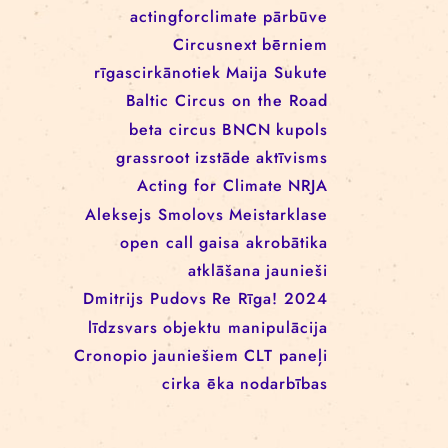
EEANorwayGrants
mākslas aktīvisms
EEANorwayGrantsLatvia
profesionāļiem
klaunāde
kvadrifrons
Cirks klimatam
izglītība
Rīgas cirka skola
izrādes
konference
tīkls
actingforclimate
pārbūve
Circusnext
bērniem
rīgascirkānotiek
Maija Sukute
Baltic Circus on the Road
beta circus
BNCN
kupols
grassroot
izstāde
aktīvisms
Acting for Climate
NRJA