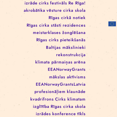
RĪGAS CIRKA REZIDENČU
PROGRAMMĀ: EBBA FILIPPA
WANNFORS, MATÉO PEREZ
UN ANIMO SCHÖNHERR
BIRKAS
izrāde
cirks
festivāls
Re Rīga!
akrobātika
vēsture
cirka skola
Rīgas cirkā notiek
Rīgas cirka stāsti
rezidences
meistarklases
žonglēšana
Rīgas cirks
pieteikšanās
Baltijas mākslinieki
rekonstrukcija
klimata pārmaiņas
arēna