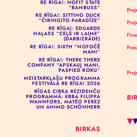
RE RĪGA!: MURMUYO
“PLAISA”
RE RĪGA!: BELOW ZERO
COMPANY “KRAUKLIS”
RE RĪGA!: NOFIT STATE
“BAMBUSS”
RE RĪGA!: SITTING DUCK
“ČIRINGITO PARADĪZE”
RE RĪGA!: EDUARDS
HAĻASS “CEĻŠ IR LAIME”
(DARBIZRĀDE)
RE RĪGA!: SIXTH “NOFOČĒ
MANI”
RE RĪGA!: THERE THERE
COMPANY “APSKAUJ MANI,
PASPIED ROKU”
MEISTARKLAŠU PROGRAMMA
FESTIVĀLĀ RE RĪGA! 2026