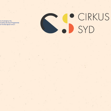
BIRKAS:
pieteikšanās
profesionāļiem
nhlp-eu
Ne