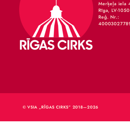
VSIA 
Merķeļa
Rīga, L
Reģ. Nr
40003