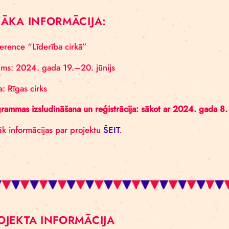
laikā dalīsimies ar atziņām no projekta, kā arī vīzij
SĪKĀKA INFORMĀCIJA:
Konference “Līderība cirkā”
Datums: 2024. gada 19.–20. jūnijs
Vieta: Rīgas cirks
Programmas izsludināšana un reģistrācija: sākot ar 
Vairāk informācijas par projektu
ŠEIT
.