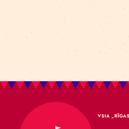
Aleksejs Smolovs
Meistarklase
open call
gaisa akrobātika
atklāšana
jaunieši
Dmitrijs Pudovs
Re Rīga! 2024
līdzsvars
objektu manipulācija
Cronopio
jauniešiem
CLT paneļi
cirka ēka
nodarbības