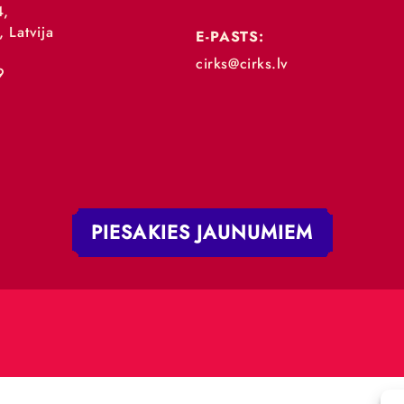
„RĪGAS CIRKS”
TĀLRUNIS:
+371 67213479
 iela 4,
V-1050, Latvija
E-PASTS:
.:
cirks@cirks.lv
027789