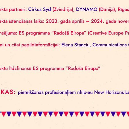
PROJEKTA INFORMĀCIJA
Projekta partneri:
Cirkus Syd
(Zviedrija),
DYNAMO
Projekta īstenošanas laiks: 2023. gada aprīlis – 2
Finansējums: ES programma “Radošā Eiropa” (Crea
Presei un citai papildinformācijai:
Elena Stanciu, Co
Projektu līdzfinansē ES programma “Radošā Eiropa