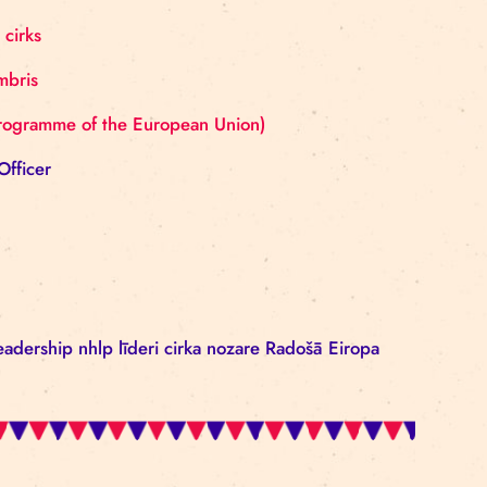
(Dānija), Rīgas cirks
024. gada novembris
tive Europe Programme of the European Union)
mmunications Officer
”