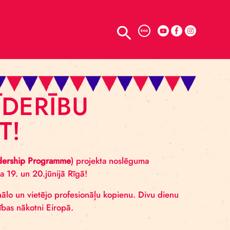
TELPU NOMA
ENG
R LĪDERĪBU
OJIET!
Horizons Leadership Programme
) projekta noslēguma
sies 2024. gada 19. un 20.jūnijā Rīgā!
, kā arī reģionālo un vietējo profesionāļu kopienu. Di