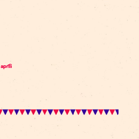
ām par cirka vadības nākotni Eiropā.
2024. gada 8. aprīli