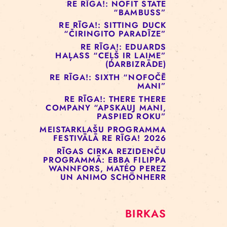
RE RĪGA!: MURMUYO
“PLAISA”
RE RĪGA!: BELOW ZERO
COMPANY “KRAUKLIS”
RE RĪGA!: NOFIT STATE
“BAMBUSS”
RE RĪGA!: SITTING DUCK
“ČIRINGITO PARADĪZE”
RE RĪGA!: EDUARDS
HAĻASS “CEĻŠ IR LAIME”
(DARBIZRĀDE)
RE RĪGA!: SIXTH “NOFOČĒ
MANI”
RE RĪGA!: THERE THERE
COMPANY “APSKAUJ MANI,
PASPIED ROKU”
MEISTARKLAŠU PROGRAMMA
FESTIVĀLĀ RE RĪGA! 2026