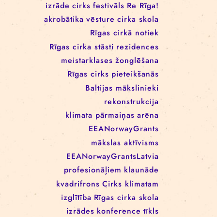
RĪGAS CIRKA REZIDENČU
PROGRAMMĀ: EBBA FILIPPA
WANNFORS, MATÉO PEREZ
UN ANIMO SCHÖNHERR
BIRKAS
izrāde
cirks
festivāls
Re Rīga!
akrobātika
vēsture
cirka skola
Rīgas cirkā notiek
Rīgas cirka stāsti
rezidences
meistarklases
žonglēšana
Rīgas cirks
pieteikšanās
Baltijas mākslinieki
rekonstrukcija
klimata pārmaiņas
arēna