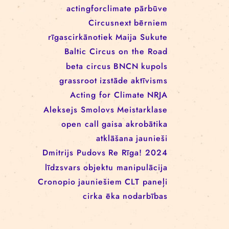
EEANorwayGrants
mākslas aktīvisms
EEANorwayGrantsLatvia
profesionāļiem
klaunāde
kvadrifrons
Cirks klimatam
izglītība
Rīgas cirka skola
izrādes
konference
tīkls
actingforclimate
pārbūve
Circusnext
bērniem
rīgascirkānotiek
Maija Sukute
Baltic Circus on the Road
beta circus
BNCN
kupols
grassroot
izstāde
aktīvisms
Acting for Climate
NRJA