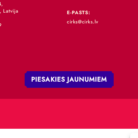
„RĪGAS CIRKS”
TĀLRUNIS:
+371 67213479
 iela 4,
V-1050, Latvija
E-PASTS:
.:
cirks@cirks.lv
027789