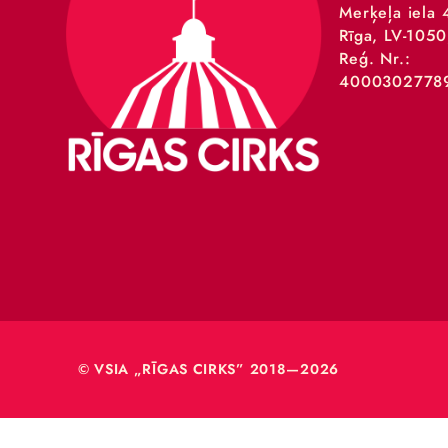
VSIA 
Merķeļa
Rīga, L
Reģ. Nr
40003