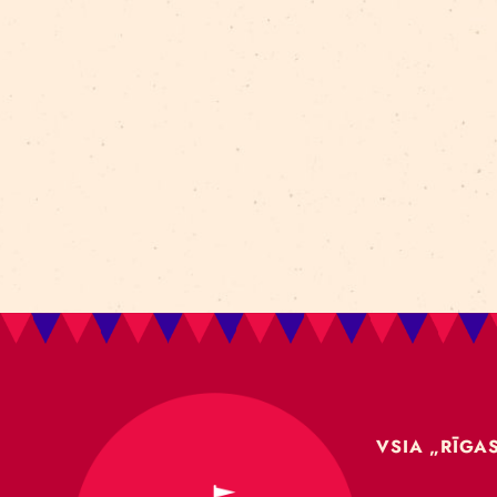
Aleksejs Smolovs
Meistarklase
open call
gaisa akrobātika
atklāšana
jaunieši
Dmitrijs Pudovs
Re Rīga! 2024
līdzsvars
objektu manipulācija
Cronopio
jauniešiem
CLT paneļi
cirka ēka
nodarbības