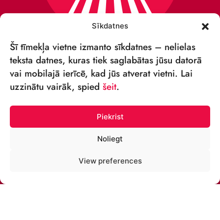
Sīkdatnes
Šī tīmekļa vietne izmanto sīkdatnes – nelielas
teksta datnes, kuras tiek saglabātas jūsu datorā
vai mobilajā ierīcē, kad jūs atverat vietni. Lai
VSIA „RĪGAS CIRKS”
uzzinātu vairāk, spied
šeit
.
Merķeļa iela 4,
Rīga, LV-1050, Latvija
Piekrist
Reģ. Nr.: 40003027789
Noliegt
TĀLRUNIS:
View preferences
+371 67213479
E-PASTS:
cirks@cirks.lv