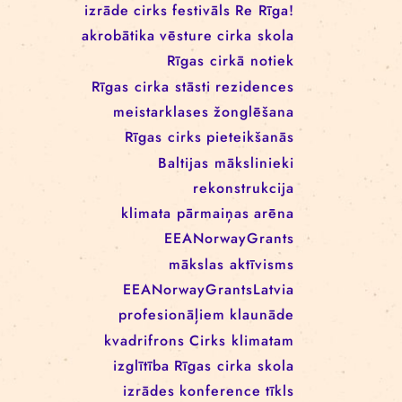
IZRĀDE “KARNEVĀLS”
FOTO: IZRĀDE-EKSPEDĪCIJA
“CARRY ON”
BIRKAS
izrāde
cirks
festivāls
Re Rīga!
akrobātika
vēsture
cirka skola
Rīgas cirkā notiek
Rīgas cirka stāsti
rezidences
meistarklases
žonglēšana
Rīgas cirks
pieteikšanās
Baltijas mākslinieki
rekonstrukcija
klimata pārmaiņas
arēna