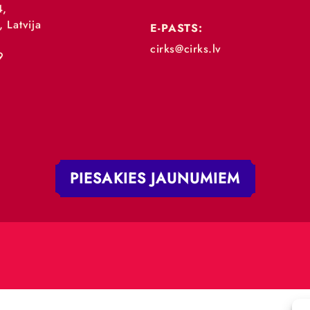
„RĪGAS CIRKS”
TĀLRUNIS:
+371 67213479
 iela 4,
V-1050, Latvija
E-PASTS:
.:
cirks@cirks.lv
027789