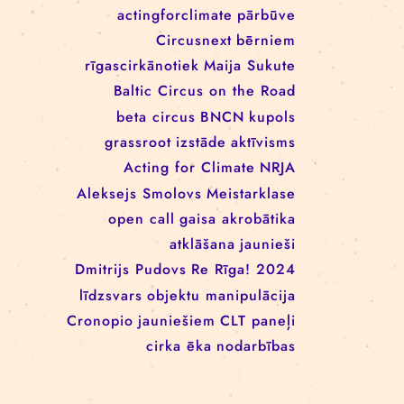
EEANorwayGrants
mākslas aktīvisms
EEANorwayGrantsLatvia
profesionāļiem
klaunāde
kvadrifrons
Cirks klimatam
izglītība
Rīgas cirka skola
izrādes
konference
tīkls
actingforclimate
pārbūve
Circusnext
bērniem
rīgascirkānotiek
Maija Sukute
Baltic Circus on the Road
beta circus
BNCN
kupols
grassroot
izstāde
aktīvisms
Acting for Climate
NRJA