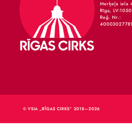
VSIA 
Merķeļa
Rīga, L
Reģ. Nr
40003