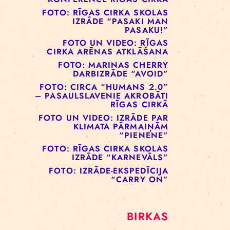
IZRĀDE
FOTO UN VIDEO: RE RĪGA!
FESTIVĀLS 2024
FOTO: LĪDERĪBAS
KONFERENCE RĪGAS CIRKĀ
FOTO: RĪGAS CIRKA SKOLAS
IZRĀDE “PASAKI MAN
PASAKU!”
FOTO UN VIDEO: RĪGAS
CIRKA ARĒNAS ATKLĀŠANA
FOTO: MARINAS CHERRY
DARBIZRĀDE “AVOID”
FOTO: CIRCA “HUMANS 2.0”
– PASAULSLAVENIE AKROBĀTI
RĪGAS CIRKĀ
FOTO UN VIDEO: IZRĀDE PAR
KLIMATA PĀRMAIŅĀM
“PIENENE”
FOTO: RĪGAS CIRKA SKOLAS