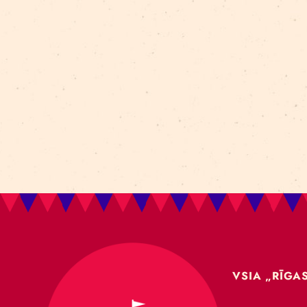
Aleksejs Smolovs
Meistarklase
open call
gaisa akrobātika
atklāšana
jaunieši
Dmitrijs Pudovs
Re Rīga! 2024
līdzsvars
objektu manipulācija
Cronopio
jauniešiem
CLT paneļi
cirka ēka
nodarbības