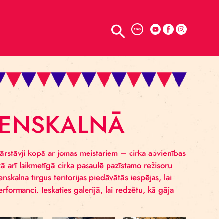
TELPU NOMA
ENG
 UZ
M ĀGENSKALNĀ
katuves mākslu pārstāvji kopā ar jomas meistariem – cir
ofesionāļiem, kā arī laikmetīgā cirka pasaulē pazīstamo
ā pētīja Āgenskalna tirgus teritorijas piedāvātās iesp
opīgi radītu performanci. Ieskaties galerijā, lai redzētu