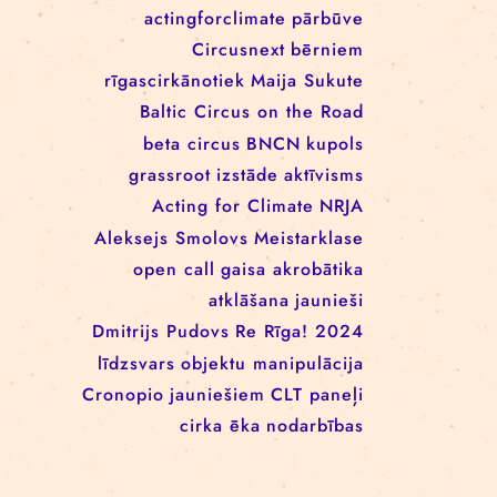
EEANorwayGrants
mākslas aktīvisms
EEANorwayGrantsLatvia
profesionāļiem
klaunāde
kvadrifrons
Cirks klimatam
izglītība
Rīgas cirka skola
izrādes
konference
tīkls
actingforclimate
pārbūve
Circusnext
bērniem
rīgascirkānotiek
Maija Sukute
Baltic Circus on the Road
beta circus
BNCN
kupols
grassroot
izstāde
aktīvisms
Acting for Climate
NRJA