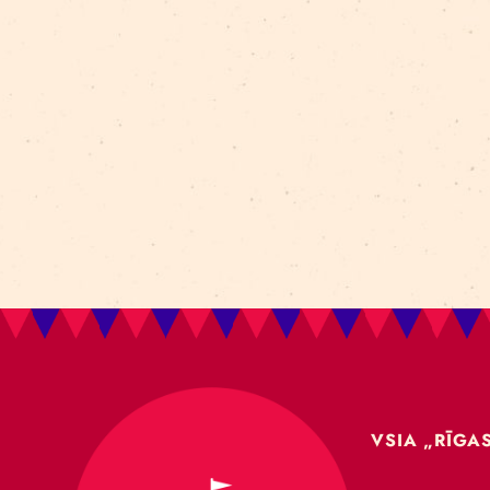
Aleksejs Smolovs
Meistarklase
open call
gaisa akrobātika
atklāšana
jaunieši
Dmitrijs Pudovs
Re Rīga! 2024
līdzsvars
objektu manipulācija
Cronopio
jauniešiem
CLT paneļi
cirka ēka
nodarbības