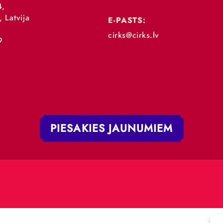
„RĪGAS CIRKS”
TĀLRUNIS:
+371 67213479
 iela 4,
V-1050, Latvija
E-PASTS:
.:
cirks@cirks.lv
027789