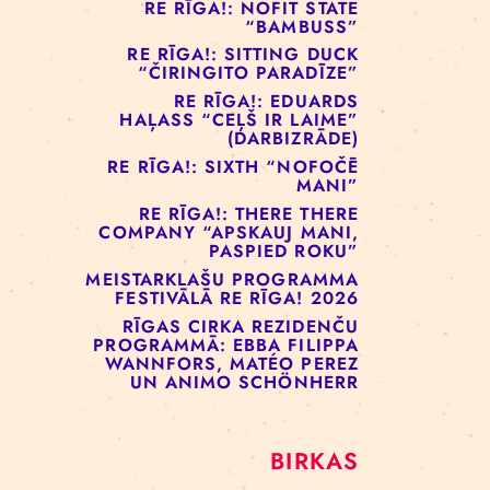
RE RĪGA!: MURMUYO
“PLAISA”
RE RĪGA!: BELOW ZERO
COMPANY “KRAUKLIS”
RE RĪGA!: NOFIT STATE
“BAMBUSS”
RE RĪGA!: SITTING DUCK
“ČIRINGITO PARADĪZE”
RE RĪGA!: EDUARDS
HAĻASS “CEĻŠ IR LAIME”
(DARBIZRĀDE)
RE RĪGA!: SIXTH “NOFOČĒ
MANI”
RE RĪGA!: THERE THERE
COMPANY “APSKAUJ MANI,
PASPIED ROKU”
MEISTARKLAŠU PROGRAMMA
FESTIVĀLĀ RE RĪGA! 2026