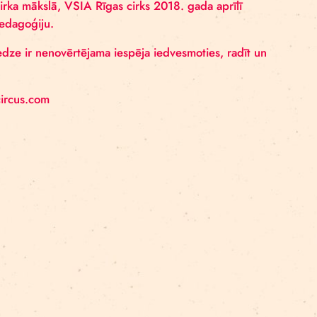
 dažāda vecuma cilvēkiem. Arī Rīgas cirks redz izglītīb
esošo un potenciālo cirka pedagogu kvalifikāciju, kā arī
edagoģijā un cirka mākslā, VSIA Rīgas cirks 2018. gada
ci par cirka pedagoģiju.
itu valstu pieredze ir nenovērtējama iespēja iedvesmoti
://balticnordiccircus.com
iskie tīkli