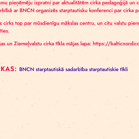
vairākas cirka skolas, populāras ir cirka nodarbības
svarīgākajiem darbības virzieniem. Tāpēc, lai celtu 
lēmumu pieņēmēju izpratni par aktualitātēm cirka p
sadarbībā ar BNCN organizēs starptautisku konferen
Rīgas cirks top par mūsdienīgu mākslas centru, un c
mācīties.
Baltijas un Ziemeļvalstu cirka tīkla mājas lapa: https
BIRKAS:
BNCN
starptautiskā sadarbība
starptaut