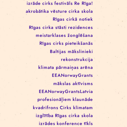
RĪGAS CIRKA REZIDENČU
PROGRAMMĀ: EBBA FILIPPA
WANNFORS, MATÉO PEREZ
UN ANIMO SCHÖNHERR
BIRKAS
izrāde
cirks
festivāls
Re Rīga!
akrobātika
vēsture
cirka skola
Rīgas cirkā notiek
Rīgas cirka stāsti
rezidences
meistarklases
žonglēšana
Rīgas cirks
pieteikšanās
Baltijas mākslinieki
rekonstrukcija
klimata pārmaiņas
arēna