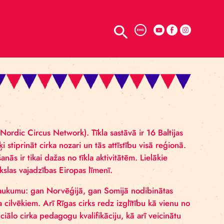
TELPU NOMA
ENG
a tīklam (Baltic Nordic Circus Network). Tīkla sastāvā ir 
rbojas ar mērķi stiprināt cirka nozari un tās attīstību v
pmaiņas tikšanās ir tikai dažas no tīkla aktivitātēm. L
ltijas cirka mākslas vajadzības Eiropas līmenī.
ka mākslas uzplaukumu: gan Norvēģijā, gan Somijā nod