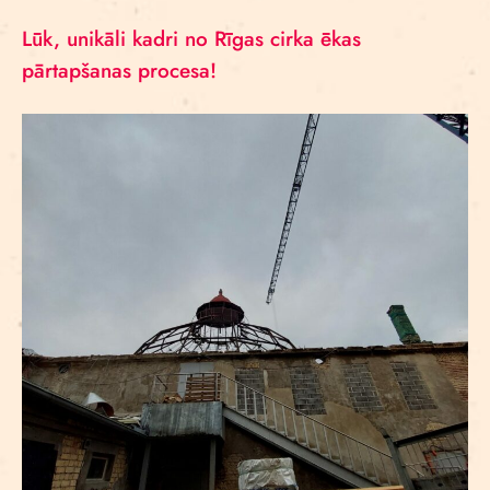
Lūk, unikāli kadri no Rīgas cirka ēkas
pārtapšanas procesa!