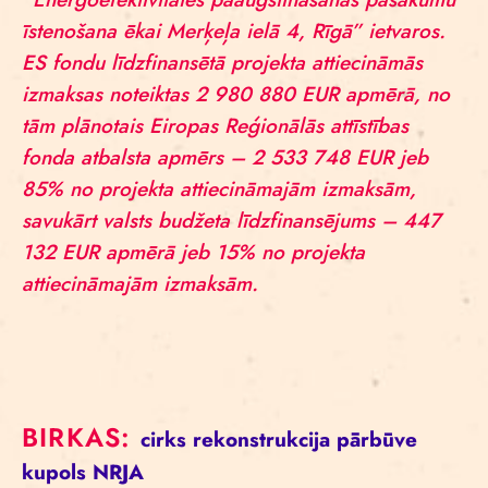
īstenošana ēkai Merķeļa ielā 4, Rīgā” ietvaros.
ES fondu līdzfinansētā projekta attiecināmās
izmaksas noteiktas 2 980 880 EUR apmērā, no
tām plānotais Eiropas Reģionālās attīstības
fonda atbalsta apmērs – 2 533 748 EUR jeb
85% no projekta attiecināmajām izmaksām,
savukārt valsts budžeta līdzfinansējums – 447
132 EUR apmērā jeb 15% no projekta
attiecināmajām izmaksām.
BIRKAS:
cirks
rekonstrukcija
pārbūve
kupols
NRJA