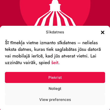
Sīkdatnes
Šī tīmekļa vietne izmanto sīkdatnes – nelielas
teksta datnes, kuras tiek saglabātas jūsu datorā
vai mobilajā ierīcē, kad jūs atverat vietni. Lai
VSIA „RĪGAS CIRKS”
uzzinātu vairāk, spied
šeit
.
Merķeļa iela 4,
Rīga, LV-1050, Latvija
Piekrist
Reģ. Nr.: 40003027789
Noliegt
TĀLRUNIS:
View preferences
+371 67213479