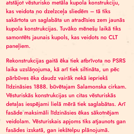
atstājot vēsturisko metāla kupola konstrukciju,
kas veidota no dzelzceļa sliedēm – tā tiks
sakārtota un saglabāta un atradīsies zem jaunās
kupola konstrukcijas. Tuvāko mēnešu laikā tiks
samontēts jaunais kupols, kas veidots no CLT
paneļiem.
Rekonstrukcijas gaitā ēka tiek atbrīvota no PSRS
laika uzslāņojuma, kā arī tiek siltināta, un pēc
pārbūves ēka daudz vairāk nekā iepriekš
līdzināsies 1888. būvētajam Salamonska cirkam.
Vēsturiskās konstrukcijas un citas vēsturiskās
detaļas iespējami lielā mērā tiek saglabātas. Arī
fasāde maksimāli līdzināsies ēkas sākotnējam
veidolam. Vēsturiskais apjoms tiks atjaunots gan
fasādes izskatā, gan iekštelpu plānojumā.