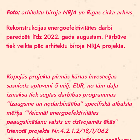
Foto:
arhitektu biroja NRJA un Rīgas cirka arhīvs
Rekonstrukcijas energoefektivitātes darbi
paredzēti līdz 2022. gada augustam. Pārbūve
tiek veikta pēc arhitektu biroja NRJA projekta.
Kopējās projekta pirmās kārtas investīcijas
sasniedz aptuveni 5 milj. EUR, no tām daļa
izmaksu tiek segtas darbības programmas
“Izaugsme un nodarbinātība” specifiskā atbalsta
mērķa “Veicināt energoefektivitātes
paaugstināšanu valsts un dzīvojamās ēkās”
īstenotā projekta Nr.4.2.1.2/18/I/062
“Energoefektivitātes paaugstināšanas pasākumu