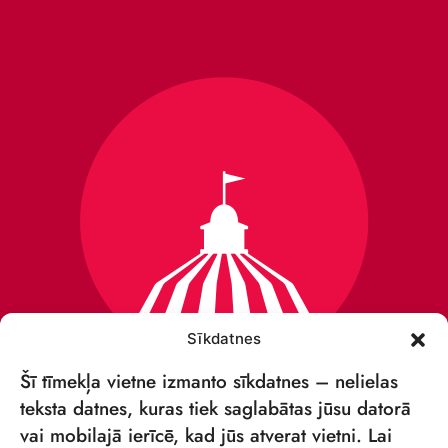
Sīkdatnes
Šī tīmekļa vietne izmanto sīkdatnes – nelielas
teksta datnes, kuras tiek saglabātas jūsu datorā
vai mobilajā ierīcē, kad jūs atverat vietni. Lai
VSIA „RĪGAS CIRKS”