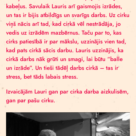
kabeļus. Savulaik Lauris arī gaismojis izrādes,
un tas ir bijis atbildīgs un svarīgs darbs. Uz cirku
viņš nācis arī tad, kad cirkā vēl nestrādāja, jo
vedis uz izrādēm mazbērnus. Taču par to, kas
cirks patiesībā ir par mākslu, uzzinājis vien tad,
kad pats cirkā sācis darbu. Lauris uzzinājis, ka
cirkā darbs nāk grūti un smagi, lai būtu “balle
un izrāde”. Un tieši tādēļ darbs cirkā – tas ir
stress, bet tāds labais stress.
Izvaicājām Lauri gan par cirka darba aizkulisēm,
gan par pašu cirku.