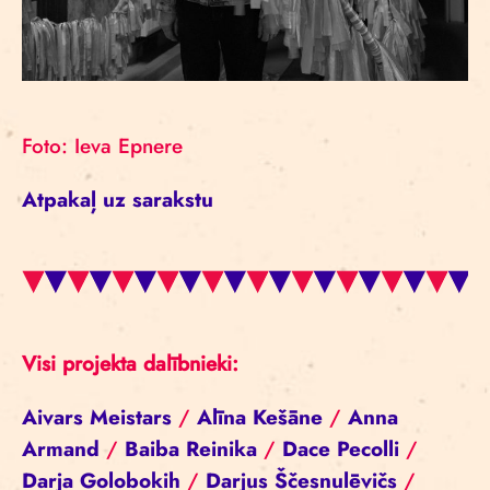
Foto: Ieva Epnere
Atpakaļ uz sarakstu
Visi projekta dalībnieki:
Aivars Meistars
/
Alīna Kešāne
/
Anna
Armand
/
Baiba Reinika
/
Dace Pecolli
/
Darja Golobokih
/
Darjus Ščesnulēvičs
/