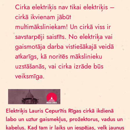
Cirka elektriķis nav tikai elektriķis –
cirkā ikvienam jābūt
multimāksliniekam! Un cirkā viss ir
savstarpēji saistīts. No elektriķa vai
gaismotāja darba vistiešākajā veidā
atkarīgs, kā noritēs mākslinieku
uzstāšanās, vai cirka izrāde būs
veiksmīga.
Elektriķis Lauris Cepurītis Rīgas cirkā ikdienā
labo un uztur gaismekļus, prožektorus, vadus un
kabeļus. Kad tam ir laiks un iespējas, velk jaunus