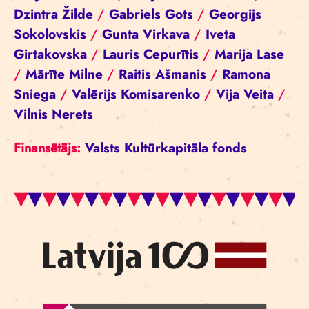
Dzintra Žilde
/
Gabriels Gots
/
Georgijs
Sokolovskis
/
Gunta Virkava
/
Iveta
Girtakovska
/
Lauris Cepurītis
/
Marija Lase
/
Mārīte Milne
/
Raitis Ašmanis
/
Ramona
Sniega
/
Valērijs Komisarenko
/
Vija Veita
/
Vilnis Nerets
Finansētājs:
Valsts Kultūrkapitāla fonds