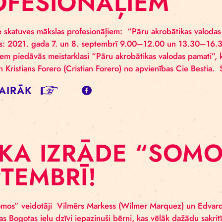
IRKA MEISTARK
ROFESIONĀĻIEM
tarklase skatuves mākslas profesionāļiem: “Pāru akrob
ses laiks: 2021. gada 7. un 8. septembrī 9.00–12.00
esionāļiem piedāvās meistarklasi “Pāru akrobātikas val
uez) un Kristians Forero (Cristian Forero) no apvienīb
SĪT VAIRĀK