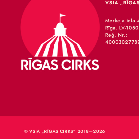
VSIA 
Merķeļa
Rīga, L
Reģ. Nr