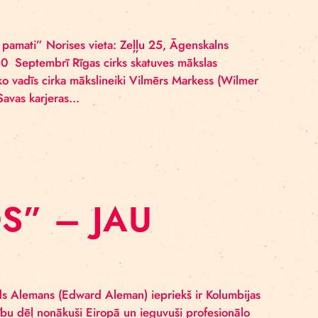
LASES
ātikas valodas pamati” Norises vieta: Zeļļu 25, Āgens
 un 13.30–16.30 Septembrī Rīgas cirks skatuves māksl
odas pamati”, ko vadīs cirka mākslineiki Vilmērs Marke
as Cie Bestia. Savas karjeras…