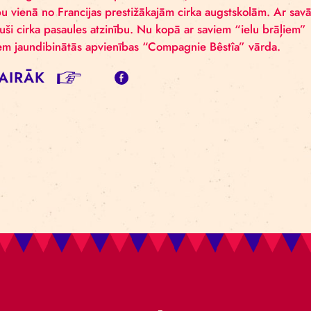
IRKA IZRĀDE “
EPTEMBRĪ!
des “Somos” veidotāji Vilmērs Markess (Wilmer Marq
aspilsētas Bogotas ielu dzīvi iepazinuši bērni, kas vēl
a izglītību vienā no Francijas prestižākajām cirka aug
āvā guvuši cirka pasaules atzinību. Nu kopā ar saviem
zrāda zem jaundibinātās apvienības “Compagnie Bêstîa
SĪT VAIRĀK