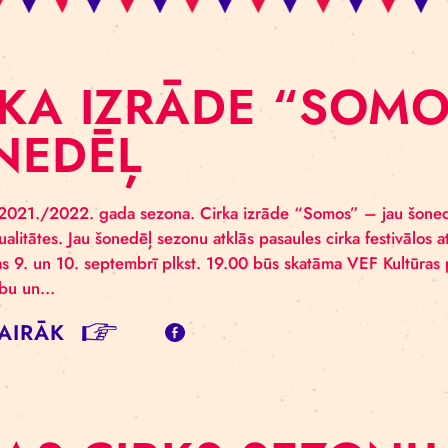
IRKA IZRĀDE “
ONEDĒĻ
s cirka 2021./2022. gada sezona. Cirka izrāde “Somos”
ākas aktualitātes. Jau šonedēļ sezonu atklās pasaules cir
os”, kas 9. un 10. septembrī plkst. 19.00 būs skatāma VE
draudzību un…
SĪT VAIRĀK