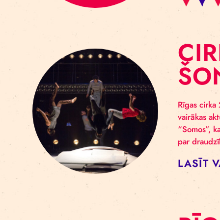
C
Š
Rīga
vair
“Som
par 
LA