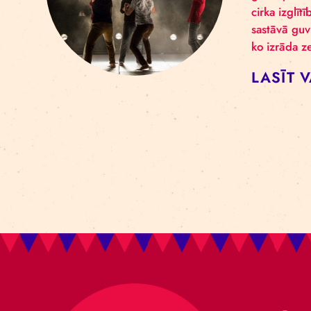
C
S
Izrā
galv
cirk
sast
ko i
LA