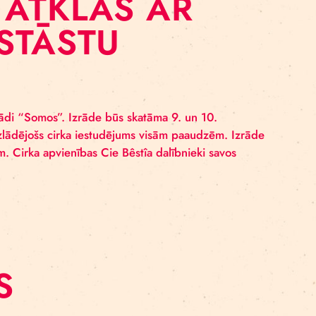
ZONU ATKLĀS AR
ELU STĀSTU
îa (Francija) izrādi “Somos”. Izrāde būs skatāma 9. un 
isks, pozitīvi uzlādējošs cirka iestudējums visām paau
vēciskām tēmām. Cirka apvienības Cie Bêstîa dalībnieki