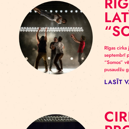
R
L
Rīga
sept
“Som
pusa
LA