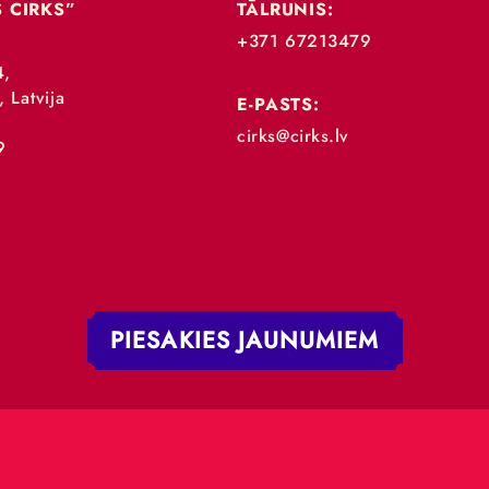
„RĪGAS CIRKS”
TĀLRUNIS:
+371 67213479
 iela 4,
V-1050, Latvija
E-PASTS:
.:
cirks@cirks.lv