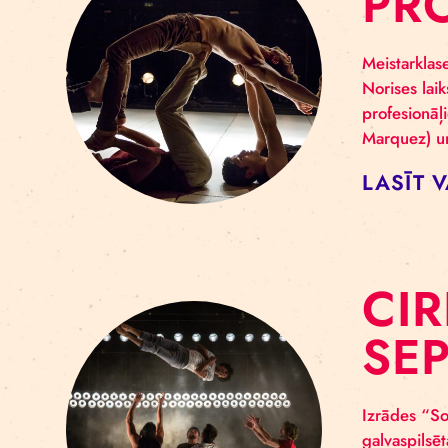
C
P
Meis
Nori
prof
Marq
LA