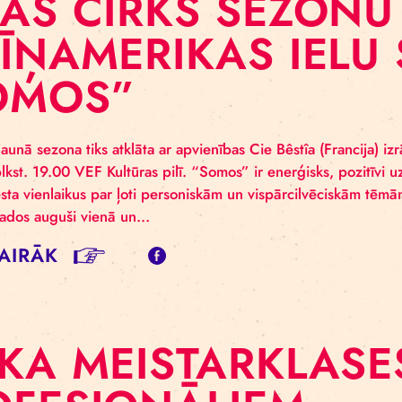
ĪGAS CIRKS SE
ATĪŅAMERIKAS I
“SOMOS”
s cirka jaunā sezona tiks atklāta ar apvienības Cie Bêst
embrī plkst. 19.00 VEF Kultūras pilī. “Somos” ir enerģ
os” vēsta vienlaikus par ļoti personiskām un vispārcil
udžu gados auguši vienā un…
SĪT VAIRĀK