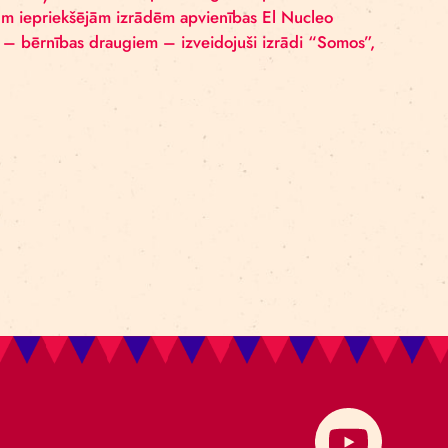
SOMOS” – JAU
uez) un Edvards Alemans (Edward Aleman) iepriekš ir
āk dažādu sakritību dēļ nonākuši Eiropā un ieguvuši pro
stskolām. Ar savām iepriekšējām izrādēm apvienības El 
 “ielu brāļiem” – bērnības draugiem – izveidojuši izr
” vārda.