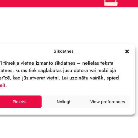
PRIVĀTUMA POLITIKA
REKVIZĪTI & LOGO
M