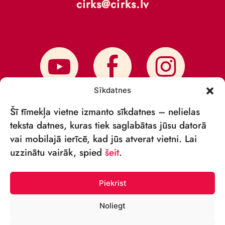
cirks@cirks.lv
Sīkdatnes
Šī tīmekļa vietne izmanto sīkdatnes – nelielas
teksta datnes, kuras tiek saglabātas jūsu datorā
vai mobilajā ierīcē, kad jūs atverat vietni. Lai
PIESAKIES JAUNUMIEM
uzzinātu vairāk, spied
šeit
.
Piekrist
Noliegt