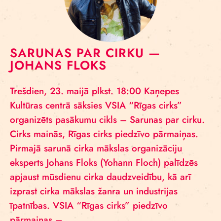
SARUNAS PAR CIRKU —
JOHANS FLOKS
Trešdien, 23. maijā plkst. 18:00 Kaņepes
Kultūras centrā sāksies VSIA “Rīgas cirks”
organizēts pasākumu cikls – Sarunas par cirku.
Cirks mainās, Rīgas cirks piedzīvo pārmaiņas.
Pirmajā sarunā cirka mākslas organizāciju
eksperts Johans Floks (Yohann Floch) palīdzēs
apjaust mūsdienu cirka daudzveidību, kā arī
izprast cirka mākslas žanra un industrijas
īpatnības. VSIA “Rīgas cirks” piedzīvo
pārmaiņas –…