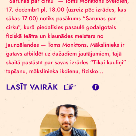
“Sarunas par cirku” — Toms Monktons Svētdien,
17. decembrī pl. 18.00 (uzreiz pēc izrādes, kas
sākas 17.00) notiks pasākums “Sarunas par
cirku”, kurā piedalīsies pasaulē godalgotais
fiziskā teātra un klaunādes meistars no
Jaunzēlandes — Toms Monktons. Mākslinieks ir
gatavs atbildēt uz dažadiem jautājumiem, tajā
skaitā pastāstīt par savas izrādes “Tikai kauliņi”
tapšanu, mākslinieka ikdienu, fizisko…
LASĪT VAIRĀK