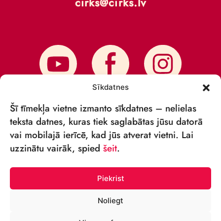
cirks@cirks.lv
Sīkdatnes
Šī tīmekļa vietne izmanto sīkdatnes – nelielas
teksta datnes, kuras tiek saglabātas jūsu datorā
vai mobilajā ierīcē, kad jūs atverat vietni. Lai
PIESAKIES JAUNUMIEM
uzzinātu vairāk, spied
šeit
.
Piekrist
Noliegt
© VSIA „RĪGAS CIRKS” 2018—2026