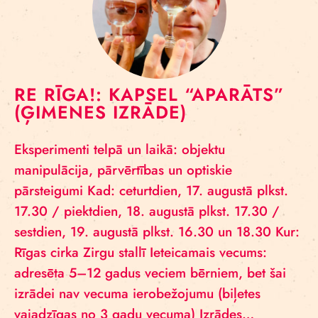
RE RĪGA!: KAPSEL “APARĀTS”
(ĢIMENES IZRĀDE)
Eksperimenti telpā un laikā: objektu
manipulācija, pārvērtības un optiskie
pārsteigumi Kad: ceturtdien, 17. augustā plkst.
17.30 / piektdien, 18. augustā plkst. 17.30 /
sestdien, 19. augustā plkst. 16.30 un 18.30 Kur:
Rīgas cirka Zirgu stallī Ieteicamais vecums:
adresēta 5–12 gadus veciem bērniem, bet šai
izrādei nav vecuma ierobežojumu (biļetes
vajadzīgas no 3 gadu vecuma) Izrādes…