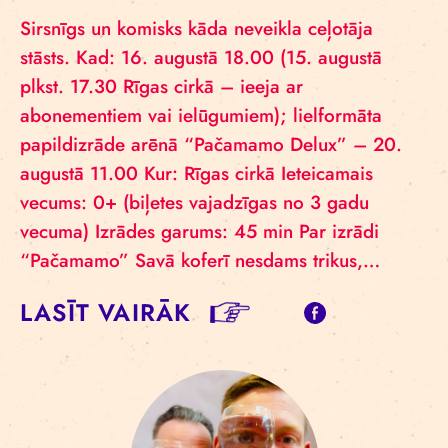
Sirsnīgs un komisks kāda neveikla ceļotāja
stāsts. Kad: 16. augustā 18.00 (15. augustā
plkst. 17.30 Rīgas cirkā – ieeja ar
abonementiem vai ielūgumiem); lielformāta
papildizrāde arēnā “Pačamamo Delux” – 20.
augustā 11.00 Kur: Rīgas cirkā Ieteicamais
vecums: 0+ (biļetes vajadzīgas no 3 gadu
vecuma) Izrādes garums: 45 min Par izrādi
“Pačamamo” Savā koferī nesdams trikus,…
LASĪT VAIRĀK