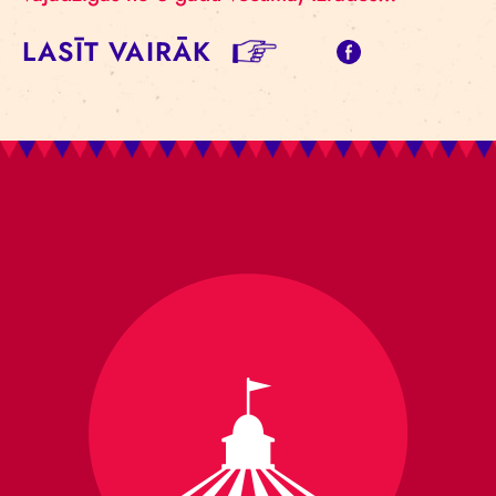
LASĪT VAIRĀK