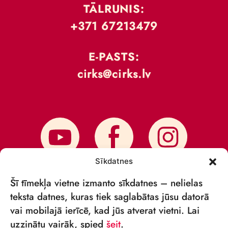
TĀLRUNIS:
+371 67213479
E-PASTS:
cirks@cirks.lv
Sīkdatnes
Šī tīmekļa vietne izmanto sīkdatnes – nelielas
teksta datnes, kuras tiek saglabātas jūsu datorā
vai mobilajā ierīcē, kad jūs atverat vietni. Lai
PIESAKIES JAUNUMIEM
uzzinātu vairāk, spied
šeit
.