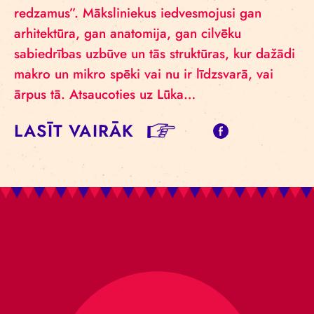
redzamus”. Māksliniekus iedvesmojusi gan
arhitektūra, gan anatomija, gan cilvēku
sabiedrības uzbūve un tās struktūras, kur dažādi
makro un mikro spēki vai nu ir līdzsvarā, vai
ārpus tā. Atsaucoties uz Lūka…
LASĪT VAIRĀK