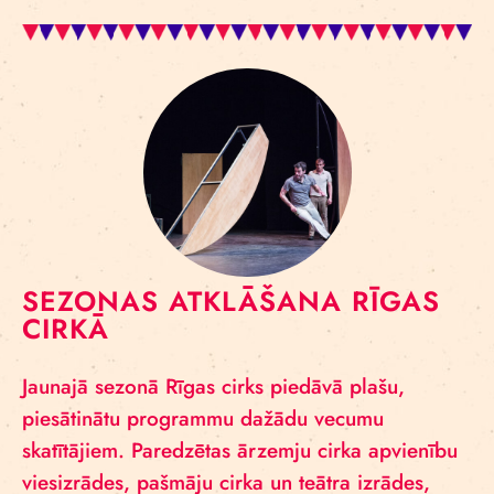
SEZONAS ATKLĀŠANA RĪGAS
CIRKĀ
Jaunajā sezonā Rīgas cirks piedāvā plašu,
piesātinātu programmu dažādu vecumu
skatītājiem. Paredzētas ārzemju cirka apvienību
viesizrādes, pašmāju cirka un teātra izrādes,