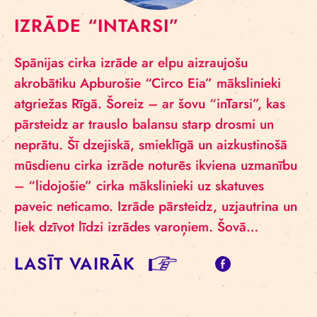
IZRĀDE “INTARSI”
Spānijas cirka izrāde ar elpu aizraujošu
akrobātiku Apburošie “Circo Eia” mākslinieki
atgriežas Rīgā. Šoreiz – ar šovu “inTarsi”, kas
pārsteidz ar trauslo balansu starp drosmi un
neprātu. Šī dzejiskā, smieklīgā un aizkustinošā
mūsdienu cirka izrāde noturēs ikviena uzmanību
– “lidojošie” cirka mākslinieki uz skatuves
paveic neticamo. Izrāde pārsteidz, uzjautrina un
liek dzīvot līdzi izrādes varoņiem. Šovā…
LASĪT VAIRĀK