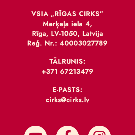
VSIA „RĪGAS CIRKS”
Merķeļa iela 4,
Rīga, LV-1050, Latvija
Reģ. Nr.: 40003027789
TĀLRUNIS:
+371 67213479
E-PASTS:
cirks@cirks.lv