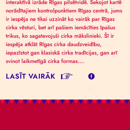
interaktīvā izrāde Rīgas pilsētvidē. Sekojot kartē
norādītajiem kontrolpunktiem Rīgas centrā, jums
ir iespēja ne tikai uzzināt ko vairāk par Rīgas
cirka vēsturi, bet arī pašiem iemācīties īpašus
trikus, ko sagatavojuši cirka mākslinieki. Šī ir
iespēja atklāt Rīgas cirka daudzveidību,
iepazīstot gan klasiskā cirka tradīcijas, gan arī
svinot laikmetīgā cirka formas….
LASĪT VAIRĀK