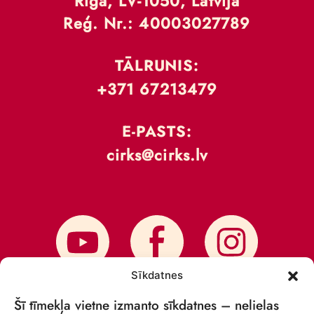
Rīga, LV-1050, Latvija
Reģ. Nr.: 40003027789
TĀLRUNIS:
+371 67213479
E-PASTS:
cirks@cirks.lv
Sīkdatnes
Šī tīmekļa vietne izmanto sīkdatnes – nelielas