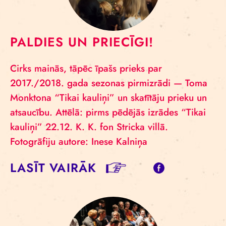
PALDIES UN PRIECĪGI!
Cirks mainās, tāpēc īpašs prieks par
2017./2018. gada sezonas pirmizrādi — Toma
Monktona “Tikai kauliņi” un skatītāju prieku un
atsaucību. Attēlā: pirms pēdējās izrādes “Tikai
kauliņi” 22.12. K. K. fon Stricka villā.
Fotogrāfiju autore: Inese Kalniņa
LASĪT VAIRĀK