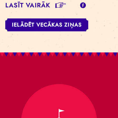
LASĪT VAIRĀK
IELĀDĒT VECĀKAS ZIŅAS