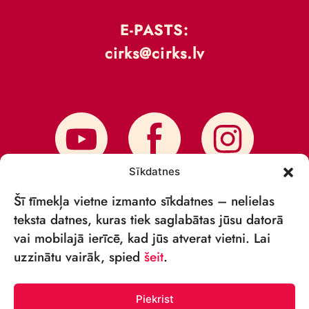
E-PASTS:
cirks@cirks.lv
Sīkdatnes
Šī tīmekļa vietne izmanto sīkdatnes – nelielas
teksta datnes, kuras tiek saglabātas jūsu datorā
vai mobilajā ierīcē, kad jūs atverat vietni. Lai
PIESAKIES JAUNUMIEM
uzzinātu vairāk, spied
šeit
.
Piekrist