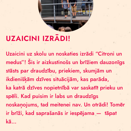
UZAICINI IZRĀDI!
Uzaicini uz skolu un noskaties izrādi “Citroni un
medus”! Šis ir aizkustinošs un brīžiem dauzonīgs
stāsts par draudzību, priekiem, skumjām un
ikdienišķām dzīves situācijām, kas parāda,
ka katrā dzīves nopietnībā var saskatīt prieku un
spēli. Kad puisim ir labs un draudzīgs
noskaņojums, tad meitenei nav. Un otrādi! Tomēr
ir brīži, kad saprašanās ir iespējama — tāpat
kā…