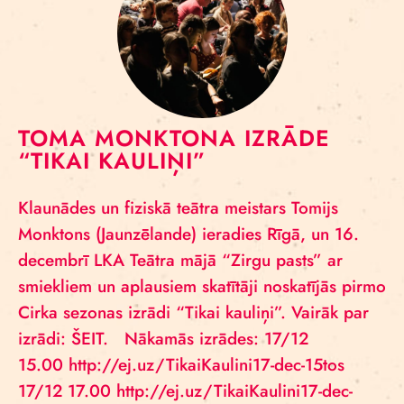
TOMA MONKTONA IZRĀDE
“TIKAI KAULIŅI”
Klaunādes un fiziskā teātra meistars Tomijs
Monktons (Jaunzēlande) ieradies Rīgā, un 16.
decembrī LKA Teātra mājā “Zirgu pasts” ar
smiekliem un aplausiem skatītāji noskatījās pirmo
Cirka sezonas izrādi “Tikai kauliņi”. Vairāk par
izrādi: ŠEIT. Nākamās izrādes: 17/12
15.00 http://ej.uz/TikaiKaulini17-dec-15tos
17/12 17.00 http://ej.uz/TikaiKaulini17-dec-