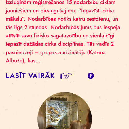
Izsludinām reģistrēšanos 15 nodarbību ciklam
jauniešiem un pieaugušajiem: “Iepazīsti cirka
mākslu”. Nodarbības notiks katru sestdienu, un
tās ilgs 2 stundas. Nodarbībās Jums būs iespēja
attīstīt savu fizisko sagatavotību un vienlaicīgi
iepazīt dažādas cirka disciplīnas. Tās vadīs 2
pasniedzēji – grupas audzinātājs (Katrīna
Albuže), kas…
LASĪT VAIRĀK