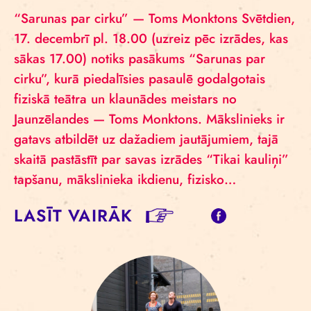
“Sarunas par cirku” — Toms Monktons Svētdien,
17. decembrī pl. 18.00 (uzreiz pēc izrādes, kas
sākas 17.00) notiks pasākums “Sarunas par
cirku”, kurā piedalīsies pasaulē godalgotais
fiziskā teātra un klaunādes meistars no
Jaunzēlandes — Toms Monktons. Mākslinieks ir
gatavs atbildēt uz dažadiem jautājumiem, tajā
skaitā pastāstīt par savas izrādes “Tikai kauliņi”
tapšanu, mākslinieka ikdienu, fizisko…
LASĪT VAIRĀK