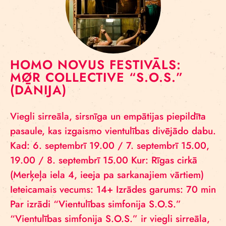
HOMO NOVUS FESTIVĀLS:
MØR COLLECTIVE “S.O.S.”
(DĀNIJA)
Viegli sirreāla, sirsnīga un empātijas piepildīta
pasaule, kas izgaismo vientulības divējādo dabu.
Kad: 6. septembrī 19.00 / 7. septembrī 15.00,
19.00 / 8. septembrī 15.00 Kur: Rīgas cirkā
(Merķeļa iela 4, ieeja pa sarkanajiem vārtiem)
Ieteicamais vecums: 14+ Izrādes garums: 70 min
Par izrādi “Vientulības simfonija S.O.S.”
“Vientulības simfonija S.O.S.” ir viegli sirreāla,