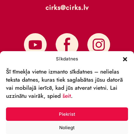
cirks@cirks.lv
Sīkdatnes
Šī tīmekļa vietne izmanto sīkdatnes – nelielas
teksta datnes, kuras tiek saglabātas jūsu datorā
vai mobilajā ierīcē, kad jūs atverat vietni. Lai
PIESAKIES JAUNUMIEM
uzzinātu vairāk, spied
šeit
.
Piekrist
Noliegt