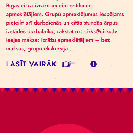
Rīgas cirka izrāžu un citu notikumu
apmeklētājiem. Grupu apmeklējumus iespējams
pieteikt arī darbdienās un citās stundās ārpus
izstādes darbalaika, rakstot uz: cirks@cirks.lv.
Ieejas maksa: izrāžu apmeklētājiem – bez
maksas; grupu ekskursija…
LASĪT VAIRĀK