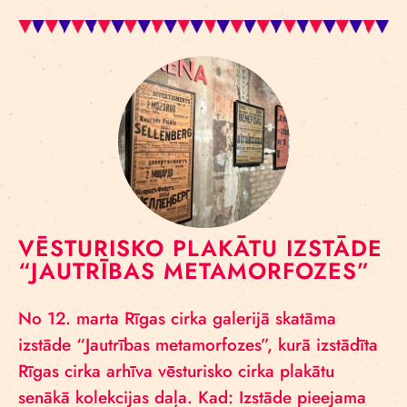
VĒSTURISKO PLAKĀTU IZSTĀDE
“JAUTRĪBAS METAMORFOZES”
No 12. marta Rīgas cirka galerijā skatāma
izstāde “Jautrības metamorfozes”, kurā izstādīta
Rīgas cirka arhīva vēsturisko cirka plakātu
senākā kolekcijas daļa. Kad: Izstāde pieejama