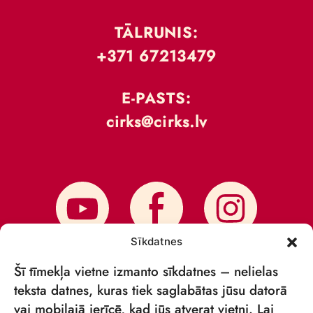
TĀLRUNIS:
+371 67213479
E-PASTS:
cirks@cirks.lv
Sīkdatnes
Šī tīmekļa vietne izmanto sīkdatnes – nelielas
teksta datnes, kuras tiek saglabātas jūsu datorā
vai mobilajā ierīcē, kad jūs atverat vietni. Lai
PIESAKIES JAUNUMIEM