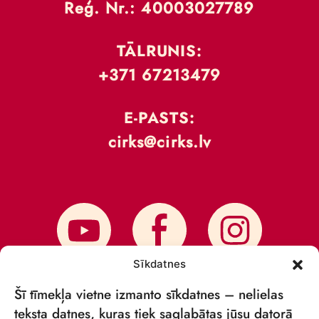
Reģ. Nr.: 40003027789
TĀLRUNIS:
+371 67213479
E-PASTS:
cirks@cirks.lv
Sīkdatnes
Šī tīmekļa vietne izmanto sīkdatnes – nelielas
teksta datnes, kuras tiek saglabātas jūsu datorā