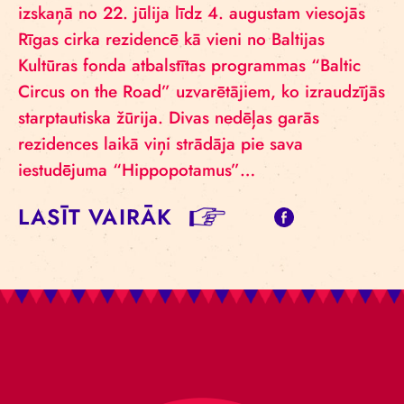
izskaņā no 22. jūlija līdz 4. augustam viesojās
Rīgas cirka rezidencē kā vieni no Baltijas
Kultūras fonda atbalstītas programmas “Baltic
Circus on the Road” uzvarētājiem, ko izraudzījās
starptautiska žūrija. Divas nedēļas garās
rezidences laikā viņi strādāja pie sava
iestudējuma “Hippopotamus”…
LASĪT VAIRĀK