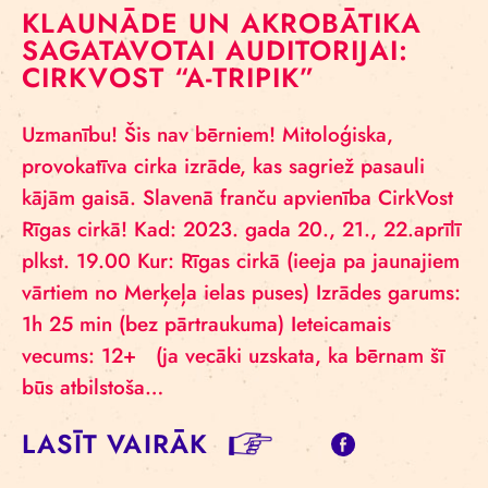
KLAUNĀDE UN AKROBĀTIKA
SAGATAVOTAI AUDITORIJAI:
CIRKVOST “A-TRIPIK”
Uzmanību! Šis nav bērniem! Mitoloģiska,
provokatīva cirka izrāde, kas sagriež pasauli
kājām gaisā. Slavenā franču apvienība CirkVost
Rīgas cirkā! Kad: 2023. gada 20., 21., 22.aprīlī
plkst. 19.00 Kur: Rīgas cirkā (ieeja pa jaunajiem
vārtiem no Merķeļa ielas puses) Izrādes garums:
1h 25 min (bez pārtraukuma) Ieteicamais
vecums: 12+ (ja vecāki uzskata, ka bērnam šī
būs atbilstoša…
LASĪT VAIRĀK