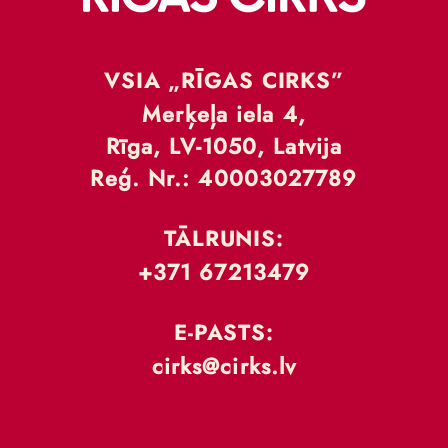
VSIA „RĪGAS CIRKS”
Merķeļa iela 4,
Rīga, LV-1050, Latvija
Reģ. Nr.: 40003027789
TĀLRUNIS:
+371 67213479
E-PASTS:
cirks@cirks.lv