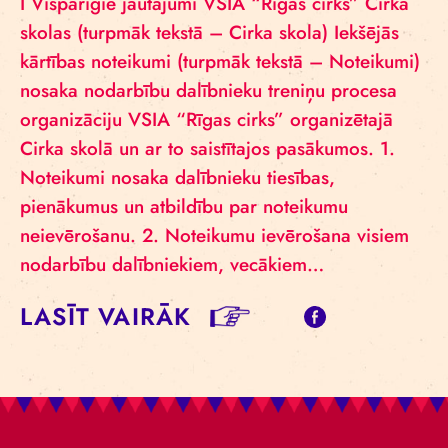
I Vispārīgie jautājumi VSIA “Rīgas cirks” Cirka
skolas (turpmāk tekstā – Cirka skola) Iekšējās
kārtības noteikumi (turpmāk tekstā – Noteikumi)
nosaka nodarbību dalībnieku treniņu procesa
organizāciju VSIA “Rīgas cirks” organizētajā
Cirka skolā un ar to saistītajos pasākumos. 1.
Noteikumi nosaka dalībnieku tiesības,
pienākumus un atbildību par noteikumu
neievērošanu. 2. Noteikumu ievērošana visiem
nodarbību dalībniekiem, vecākiem…
LASĪT VAIRĀK