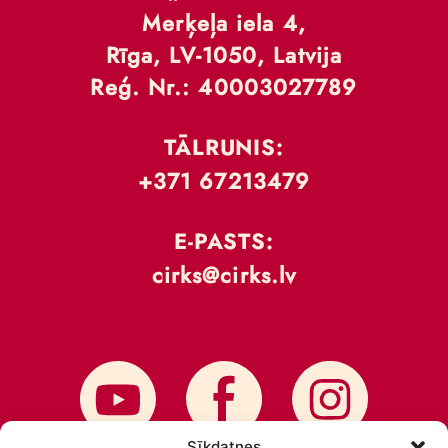
Merķeļa iela 4,
Rīga, LV-1050, Latvija
Reģ. Nr.: 40003027789
TĀLRUNIS:
+371 67213479
E-PASTS:
cirks@cirks.lv
Sīkdatnes