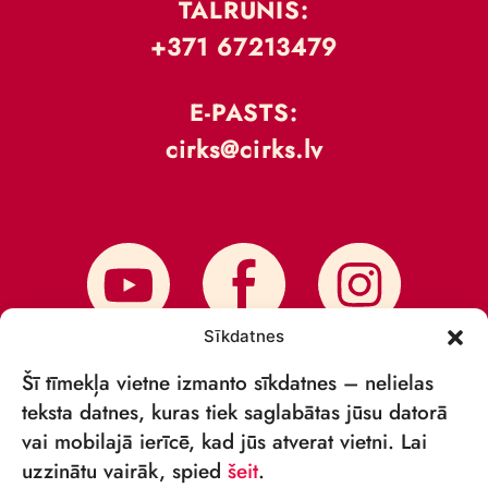
TĀLRUNIS:
+371 67213479
E-PASTS:
cirks@cirks.lv
Sīkdatnes
Šī tīmekļa vietne izmanto sīkdatnes – nelielas
teksta datnes, kuras tiek saglabātas jūsu datorā
vai mobilajā ierīcē, kad jūs atverat vietni. Lai
PIESAKIES JAUNUMIEM
uzzinātu vairāk, spied
šeit
.