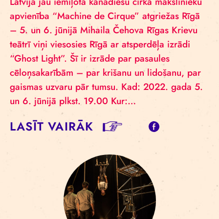
Latvijā jau iemīļotā kanādiešu cirka mākslinieku
apvienība “Machine de Cirque” atgriežas Rīgā
– 5. un 6. jūnijā Mihaila Čehova Rīgas Krievu
teātrī viņi viesosies Rīgā ar atsperdēļa izrādi
“Ghost Light”. Šī ir izrāde par pasaules
cēloņsakarībām – par krišanu un lidošanu, par
gaismas uzvaru pār tumsu. Kad: 2022. gada 5.
un 6. jūnijā plkst. 19.00 Kur:…
LASĪT VAIRĀK