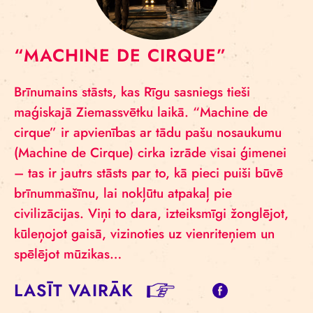
“MACHINE DE CIRQUE”
Brīnumains stāsts, kas Rīgu sasniegs tieši
maģiskajā Ziemassvētku laikā. “Machine de
cirque” ir apvienības ar tādu pašu nosaukumu
(Machine de Cirque) cirka izrāde visai ģimenei
– tas ir jautrs stāsts par to, kā pieci puiši būvē
brīnummašīnu, lai nokļūtu atpakaļ pie
civilizācijas. Viņi to dara, izteiksmīgi žonglējot,
kūleņojot gaisā, vizinoties uz vienriteņiem un
spēlējot mūzikas…
LASĪT VAIRĀK