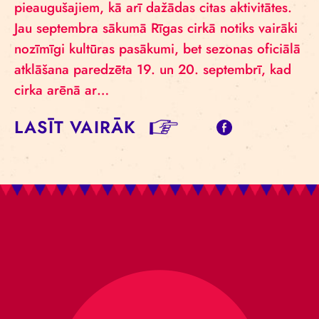
pieaugušajiem, kā arī dažādas citas aktivitātes.
Jau septembra sākumā Rīgas cirkā notiks vairāki
nozīmīgi kultūras pasākumi, bet sezonas oficiālā
atklāšana paredzēta 19. un 20. septembrī, kad
cirka arēnā ar…
LASĪT VAIRĀK