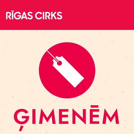
ĢIMENĒM