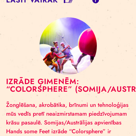
IZRĀDE ĢIMENĒM:
“COLORSPHERE” (SOMIJA/AUSTR
Žonglēšana, akrobātika, brīnumi un tehnoloģijas
mūs vedīs pretī neaizmirstamam piedzīvojumam
krāsu pasaulē. Somijas/Austrālijas apvienības
Hands some Feet izrāde “Colorsphere” ir