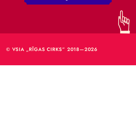
© VSIA „RĪGAS CIRKS” 2018—2026