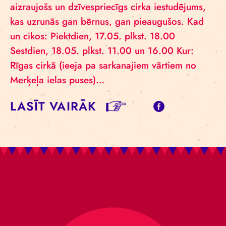
aizraujošs un dzīvespriecīgs cirka iestudējums,
kas uzrunās gan bērnus, gan pieaugušos. Kad
un cikos: Piektdien, 17.05. plkst. 18.00
Sestdien, 18.05. plkst. 11.00 un 16.00 Kur:
Rīgas cirkā (ieeja pa sarkanajiem vārtiem no
Merķeļa ielas puses)…
LASĪT VAIRĀK