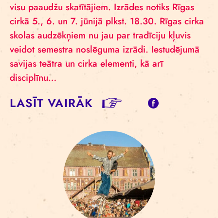
visu paaudžu skatītājiem. Izrādes notiks Rīgas
cirkā 5., 6. un 7. jūnijā plkst. 18.30. Rīgas cirka
skolas audzēkņiem nu jau par tradīciju kļuvis
veidot semestra noslēguma izrādi. Iestudējumā
savijas teātra un cirka elementi, kā arī
disciplīnu…
LASĪT VAIRĀK