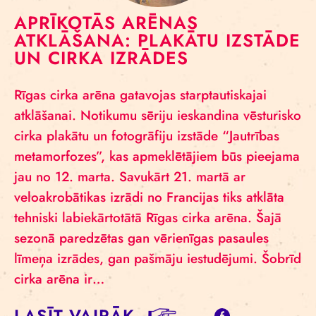
APRĪKOTĀS ARĒNAS
ATKLĀŠANA: PLAKĀTU IZSTĀDE
UN CIRKA IZRĀDES
Rīgas cirka arēna gatavojas starptautiskajai
atklāšanai. Notikumu sēriju ieskandina vēsturisko
cirka plakātu un fotogrāfiju izstāde “Jautrības
metamorfozes”, kas apmeklētājiem būs pieejama
jau no 12. marta. Savukārt 21. martā ar
veloakrobātikas izrādi no Francijas tiks atklāta
tehniski labiekārtotātā Rīgas cirka arēna. Šajā
sezonā paredzētas gan vērienīgas pasaules
līmeņa izrādes, gan pašmāju iestudējumi. Šobrīd
cirka arēna ir…
LASĪT VAIRĀK