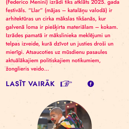
(Federico Menini) izrādi tiks atklāts 2025. gada
festivāls. “Llar” (mājas – katalāņu valodā) ir
arhitektūras un cirka mākslas tikšanās, kur
galvenā loma ir piešķirta materiālam – kokam.
Izrādes pamatā ir mākslinieka meklējumi un
telpas izveide, kurā dzīvot un justies droši un
mierīgi. Atsaucoties uz mūsdienu pasaules
aktuālākajiem politiskajiem notikumiem,
žonglieris veido…
LASĪT VAIRĀK