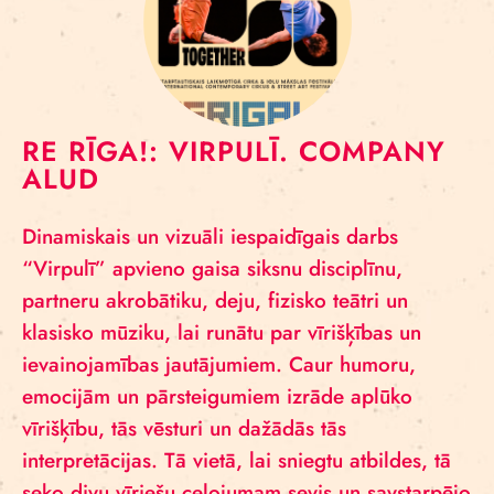
RE RĪGA!: VIRPULĪ. COMPANY
ALUD
Dinamiskais un vizuāli iespaidīgais darbs
“Virpulī” apvieno gaisa siksnu disciplīnu,
partneru akrobātiku, deju, fizisko teātri un
klasisko mūziku, lai runātu par vīrišķības un
ievainojamības jautājumiem. Caur humoru,
emocijām un pārsteigumiem izrāde aplūko
vīrišķību, tās vēsturi un dažādās tās
interpretācijas. Tā vietā, lai sniegtu atbildes, tā
seko divu vīriešu ceļojumam sevis un savstarpējo