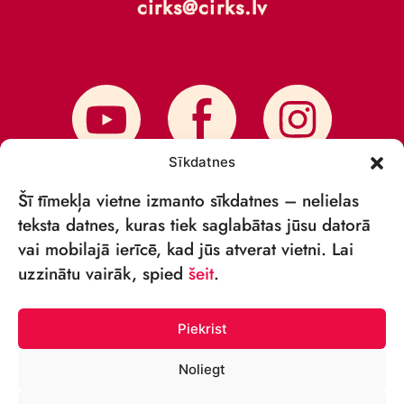
cirks@cirks.lv
Sīkdatnes
Šī tīmekļa vietne izmanto sīkdatnes – nelielas
teksta datnes, kuras tiek saglabātas jūsu datorā
vai mobilajā ierīcē, kad jūs atverat vietni. Lai
PIESAKIES JAUNUMIEM
uzzinātu vairāk, spied
šeit
.
Piekrist
Noliegt