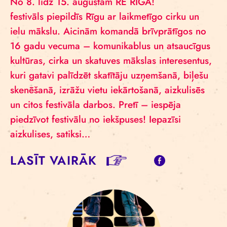
No 8. līdz 15. augustam RE RĪGA!
festivāls piepildīs Rīgu ar laikmetīgo cirku un
ielu mākslu. Aicinām komandā brīvprātīgos no
16 gadu vecuma – komunikablus un atsaucīgus
kultūras, cirka un skatuves mākslas interesentus,
kuri gatavi palīdzēt skatītāju uzņemšanā, biļešu
skenēšanā, izrāžu vietu iekārtošanā, aizkulisēs
un citos festivāla darbos. Pretī – iespēja
piedzīvot festivālu no iekšpuses! Iepazīsi
aizkulises, satiksi…
LASĪT VAIRĀK