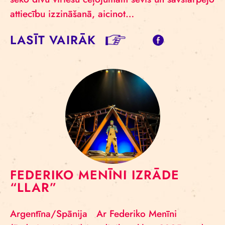
attiecību izzināšanā, aicinot…
LASĪT VAIRĀK
FEDERIKO MENĪNI IZRĀDE
“LLAR”
Argentīna/Spānija Ar Federiko Menīni