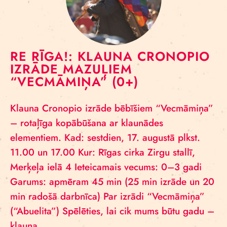
RE RĪGA!: KLAUNA CRONOPIO
IZRĀDE MAZUĻIEM
“VECMĀMIŅA” (0+)
Klauna Cronopio izrāde bēbīšiem “Vecmāmiņa”
– rotaļīga kopābūšana ar klaunādes
elementiem. Kad: sestdien, 17. augustā plkst.
11.00 un 17.00 Kur: Rīgas cirka Zirgu stallī,
Merķeļa ielā 4 Ieteicamais vecums: 0–3 gadi
Garums: apmēram 45 min (25 min izrāde un 20
min radošā darbnīca) Par izrādi “Vecmāmiņa”
(“Abuelita”) Spēlēties, lai cik mums būtu gadu –
klauna…