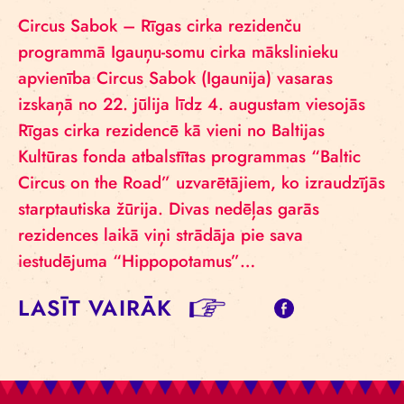
Circus Sabok – Rīgas cirka rezidenču
programmā Igauņu-somu cirka mākslinieku
apvienība Circus Sabok (Igaunija) vasaras
izskaņā no 22. jūlija līdz 4. augustam viesojās
Rīgas cirka rezidencē kā vieni no Baltijas
Kultūras fonda atbalstītas programmas “Baltic
Circus on the Road” uzvarētājiem, ko izraudzījās
starptautiska žūrija. Divas nedēļas garās
rezidences laikā viņi strādāja pie sava
iestudējuma “Hippopotamus”…
LASĪT VAIRĀK