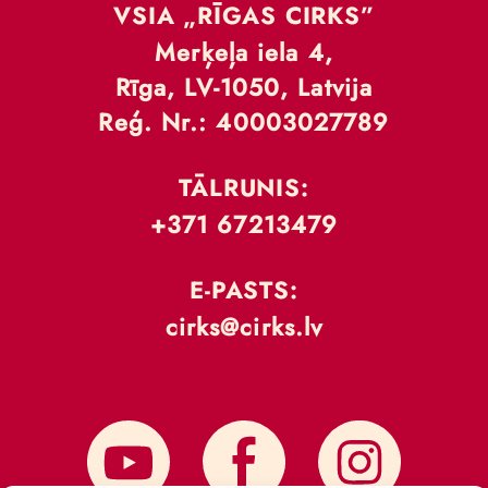
VSIA „RĪGAS CIRKS”
Merķeļa iela 4,
Rīga, LV-1050, Latvija
Reģ. Nr.: 40003027789
TĀLRUNIS:
+371 67213479
E-PASTS:
cirks@cirks.lv