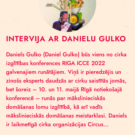
INTERVIJA AR DANIELU GULKO
Daniels Gulko (Daniel Gulko) būs viens no cirka
izglītības konferences RIGA ICCE 2022
galvenajiem runātājiem. Viņš ir pieredzējis un
zinošs eksperts daudzās ar cirku saistītās jomās,
bet šoreiz – 10. un 11. maijā Rīgā notiekošajā
konferencē – runās par mākslinieciskās
domāšanas lomu izglītībā, kā arī vadīs
mākslinieciskās domāšanas meistarklasi. Daniels
ir laikmetīgā cirka organizācijas Circus…