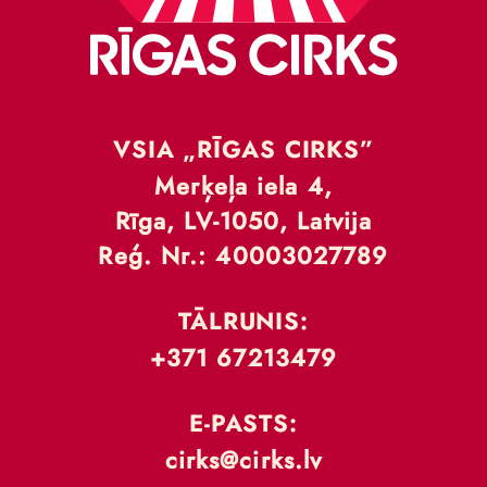
VSIA „RĪGAS CIRKS”
Merķeļa iela 4,
Rīga, LV-1050, Latvija
Reģ. Nr.: 40003027789
TĀLRUNIS:
+371 67213479
E-PASTS:
cirks@cirks.lv