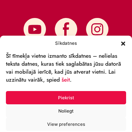
Sīkdatnes
Šī tīmekļa vietne izmanto sīkdatnes – nelielas
teksta datnes, kuras tiek saglabātas jūsu datorā
vai mobilajā ierīcē, kad jūs atverat vietni. Lai
PIESAKIES JAUNUMIEM
uzzinātu vairāk, spied
šeit
.
Piekrist
Noliegt
© VSIA „RĪGAS CIRKS” 2018—2026
View preferences