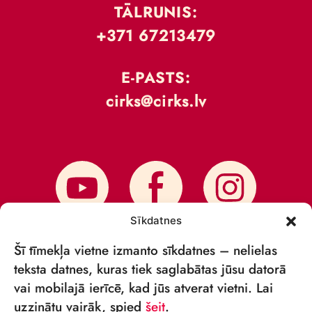
TĀLRUNIS:
+371 67213479
E-PASTS:
cirks@cirks.lv
Sīkdatnes
Šī tīmekļa vietne izmanto sīkdatnes – nelielas
teksta datnes, kuras tiek saglabātas jūsu datorā
vai mobilajā ierīcē, kad jūs atverat vietni. Lai
PIESAKIES JAUNUMIEM
uzzinātu vairāk, spied
šeit
.