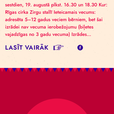
sestdien, 19. augustā plkst. 16.30 un 18.30 Kur:
Rīgas cirka Zirgu stallī Ieteicamais vecums:
adresēta 5–12 gadus veciem bērniem, bet šai
izrādei nav vecuma ierobežojumu (biļetes
vajadzīgas no 3 gadu vecuma) Izrādes…
LASĪT VAIRĀK