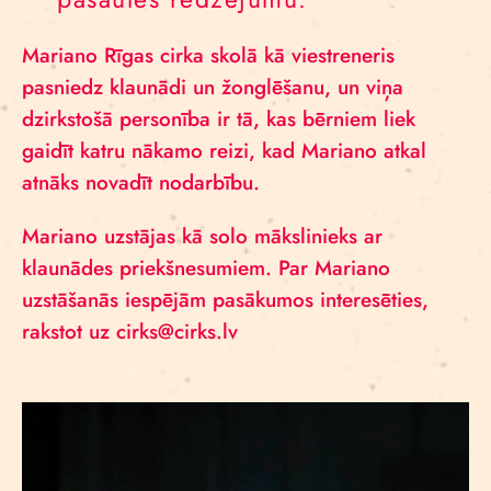
Mariano Rīgas cirka skolā kā viestreneris
pasniedz klaunādi un žonglēšanu, un viņa
dzirkstošā personība ir tā, kas bērniem liek
gaidīt katru nākamo reizi, kad Mariano atkal
atnāks novadīt nodarbību.
Mariano uzstājas kā solo mākslinieks ar
klaunādes priekšnesumiem. Par Mariano
uzstāšanās iespējām pasākumos interesēties,
rakstot uz cirks@cirks.lv