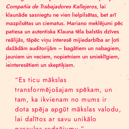
Compañía de Trabajadores Kallejeros
, lai
klaunāde sasniegtu ne vien lielpilsētas, bet arī
mazpilsētas un ciematus. Mariano meklējumi pēc
patiesa un autentiska Klauna tēla balstās dzīves
reālijās, tāpēc viņu interesē mijiedarbība ar ļoti
dažādām auditorijām – bagātiem un nabagiem,
jauniem un veciem, nopietniem un smieklīgiem,
ieinteresētiem un skeptiķiem.
“Es ticu mākslas
transformējošajam spēkam, un
tam, ka ikvienam no mums ir
dota spēja apgūt mākslas valodu,
lai dalītos ar savu unikālo
pasaules redzējumu.”