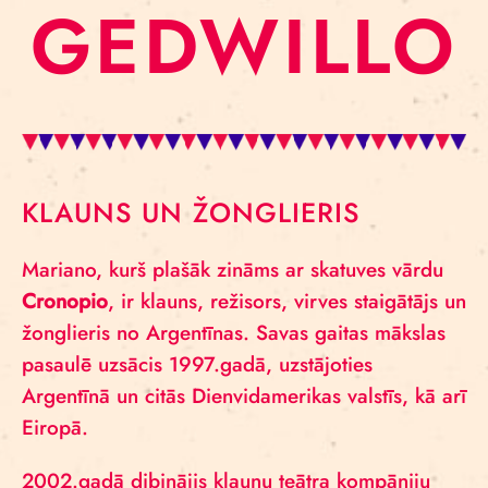
GEDWILLO
KLAUNS UN ŽONGLIERIS
Mariano, kurš plašāk zināms ar skatuves vārdu
Cronopio
, ir klauns, režisors, virves staigātājs un
žonglieris no Argentīnas. Savas gaitas mākslas
pasaulē uzsācis 1997.gadā, uzstājoties
Argentīnā un citās Dienvidamerikas valstīs, kā arī
Eiropā.
2002.gadā dibinājis klaunu teātra kompāniju