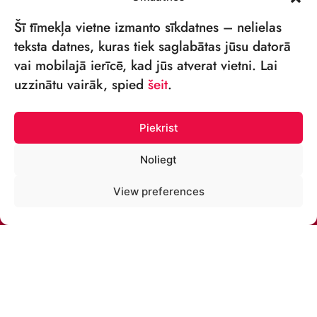
Šī tīmekļa vietne izmanto sīkdatnes – nelielas
teksta datnes, kuras tiek saglabātas jūsu datorā
vai mobilajā ierīcē, kad jūs atverat vietni. Lai
VSIA „RĪGAS CIRKS”
uzzinātu vairāk, spied
šeit
.
Merķeļa iela 4,
Rīga, LV-1050, Latvija
Piekrist
Reģ. Nr.: 40003027789
Noliegt
TĀLRUNIS:
View preferences
+371 67213479
E-PASTS:
cirks@cirks.lv